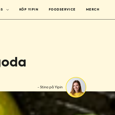
SS
KÖP YIPIN
FOODSERVICE
MERCH
goda
- Stina på Yipin