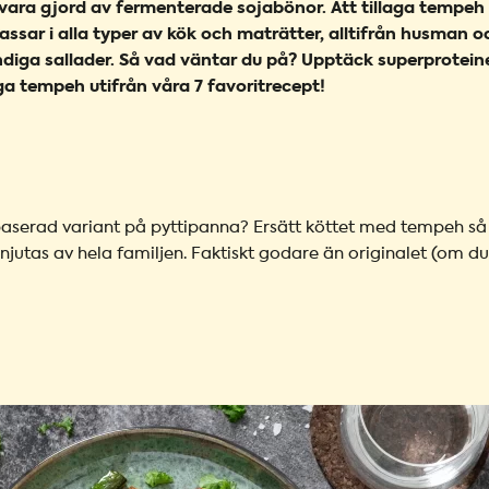
ara gjord av fermenterade sojabönor. Att tillaga tempeh ä
ssar i alla typer av kök och maträtter, alltifrån husman o
endiga sallader. Så vad väntar du på? Upptäck superprotei
ga tempeh utifrån våra 7 favoritrecept!
tbaserad variant på pyttipanna? Ersätt köttet med tempeh så
njutas av hela familjen. Faktiskt godare än originalet (om du 