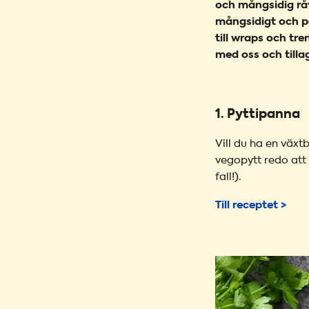
och mångsidig råv
mångsidigt och pa
till wraps och tr
med oss och tilla
1. Pyttipanna
Vill du ha en väx
vegopytt redo att 
fall!).
Till receptet >