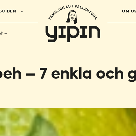
GUIDEN
OM O
eh –
peh – 7 enkla och 