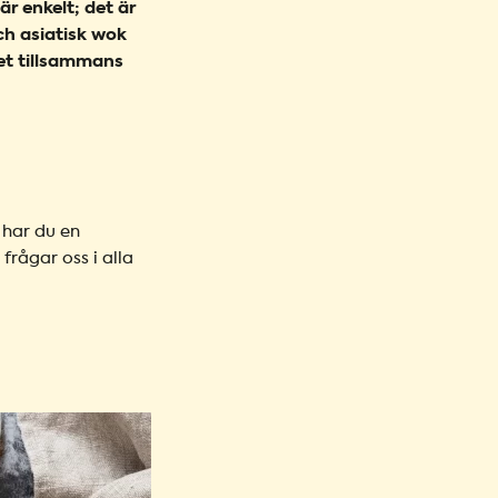
r enkelt; det är
ch asiatisk wok
net tillsammans
 har du en
frågar oss i alla