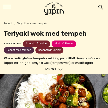
Recept
Teriyaki wok med tempeh
Teriyaki wok med tempeh
Asiatiska favoriter
Klart på 20 min!
KATEGORIER:
Recept med tempeh
Recept från kortlek
Wok + terikayisås + tempeh = middag på nolltid!
Dessutom är den
tappa-hakan-god. Teriyaki wok (tempeh wok) är en lättlagad
vardagsräddare med smaker från Asien. Vår nyhet tempeh teriyaki är
LÄS MER
stjärnan i rätten; en stekfärdig och färdigtärnad tempeh smaksatt
med fyllig sojasås, vitlök, ingefära och sirap. Perfekt i en wok, helt
enkelt! Stek tillsammans med wokgrönsaker och servera med ris, och
tjoff så tar du smaklökarna på en magisk resa till Asien. Klart på 20
min!