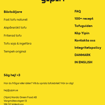
FAQ
Bästsäljare
100+ recept
Fast tofu naturell
Tofuguiden
Alspånsrökt tofu
Köp Yipin
Friterad tofu
Kontakta oss
Tofu soja & ingefära
Integritetspolicy
Tempeh original
DANMARK
IN ENGLISH
Säg hej! <3
Har du frågor eller idéer? Vill du sprida tofukärlek? Hör av dig!
hej@yipin.se
(Yipin) Nordic Green Food AB
Vargmötesvägen 13
186 30 Vallentuna