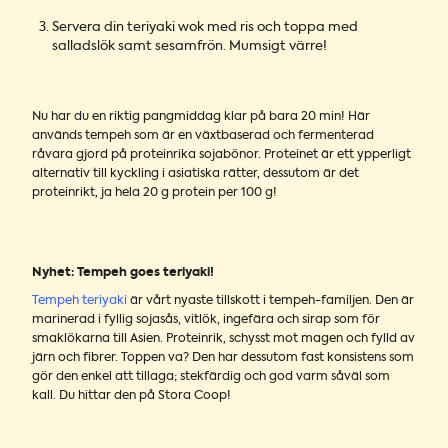
Servera din teriyaki wok med ris och toppa med
salladslök samt sesamfrön. Mumsigt värre!
Nu har du en riktig pangmiddag klar på bara 20 min! Här
används tempeh som är en växtbaserad och fermenterad
råvara gjord på proteinrika sojabönor. Proteinet är ett ypperligt
alternativ till kyckling i asiatiska rätter, dessutom är det
proteinrikt, ja hela 20 g protein per 100 g!
Nyhet: Tempeh goes teriyaki!
Tempeh teriyaki
är vårt nyaste tillskott i tempeh-familjen. Den är
marinerad i fyllig sojasås, vitlök, ingefära och sirap som för
smaklökarna till Asien. Proteinrik, schysst mot magen och fylld av
järn och fibrer. Toppen va? Den har dessutom fast konsistens som
gör den enkel att tillaga; stekfärdig och god varm såväl som
kall. Du hittar den på Stora Coop!