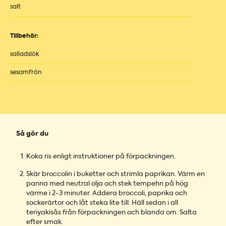
salt
Tillbehör:
salladslök
sesamfrön
Så gör du
Koka ris enligt instruktioner på förpackningen.
Skär broccolin i buketter och strimla paprikan. Värm en
panna med neutral olja och stek tempehn på hög
värme i 2-3 minuter. Addera broccoli, paprika och
sockerärtor och låt steka lite till. Häll sedan i all
teriyakisås från förpackningen och blanda om. Salta
efter smak.