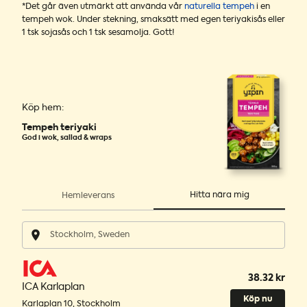
*Det går även utmärkt att använda vår
naturella tempeh
i en
tempeh wok. Under stekning, smaksätt med egen teriyakisås eller
1 tsk sojasås och 1 tsk sesamolja. Gott!
Köp hem:
Tempeh teriyaki
God i wok, sallad & wraps
Hitta nära mig
Hemleverans
38.32 kr
ICA Karlaplan
Köp nu
Karlaplan 10
,
Stockholm