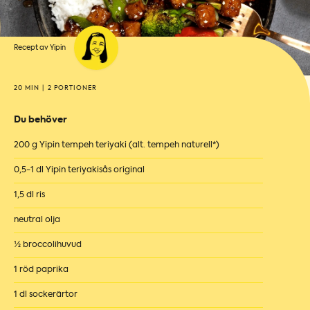
Recept av Yipin
20 MIN
|
2 PORTIONER
Du behöver
200 g Yipin tempeh teriyaki (alt. tempeh naturell*)
0,5-1 dl Yipin teriyakisås original
1,5 dl ris
neutral olja
½ broccolihuvud
1 röd paprika
1 dl sockerärtor