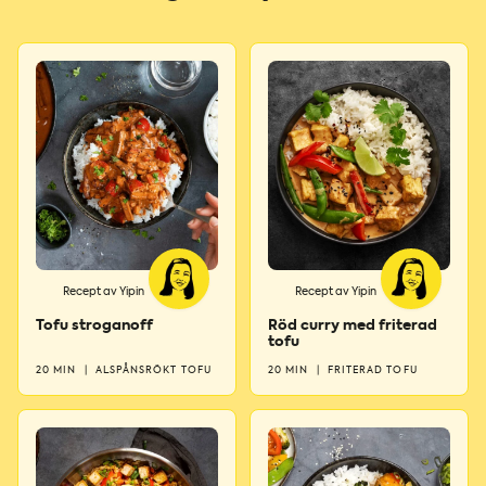
Recept av Yipin
Recept av Yipin
Tofu stroganoff
Röd curry med friterad
tofu
20 MIN
|
ALSPÅNSRÖKT TOFU
20 MIN
|
FRITERAD TOFU