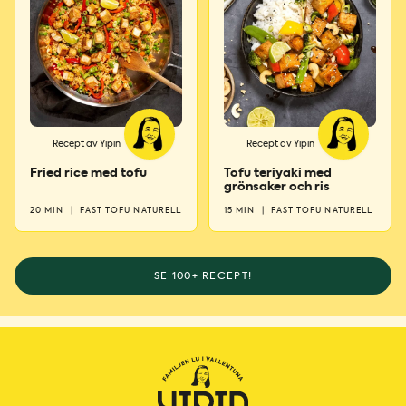
Recept av Yipin
Recept av Yipin
Fried rice med tofu
Tofu teriyaki med
grönsaker och ris
20 MIN
|
FAST TOFU NATURELL
15 MIN
|
FAST TOFU NATURELL
SE 100+ RECEPT!