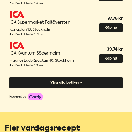
Avstånd till butik
:
1.6 km
37.76 kr
ICA Supermarket Fältöversten
Köp nu
Karlaplan 13
,
Stockholm
Avstånd till butik
:
1.7 km
39.74 kr
ICA Kvantum Södermalm
Köp nu
Magnus Ladulåsgatan 40
,
Stockholm
Avstånd till butik
:
1.9 km
Visa alla butiker ▾
Powered by
Fler vardagsrecept