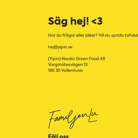
Säg hej! <3
Har du frågor eller idéer? Vill du sprida tofukä
hej@yipin.se
(Yipin) Nordic Green Food AB
Vargmötesvägen 13
186 30 Vallentuna
Följ oss