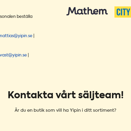
ersonalen beställa
mattias@yipin.se
|
vast@yipin.se
|
Kontakta vårt säljteam!
Är du en butik som vill ha Yipin i ditt sortiment?