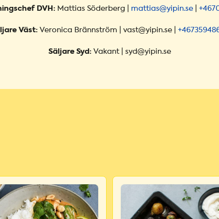
ningschef DVH:
Mattias Söderberg |
mattias@yipin.se
|
+467
ljare Väst:
Veronica Brännström | vast@yipin.se |
+46735948
Säljare Syd:
Vakant | syd@yipin.se