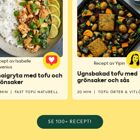
ept av Isabelle
Recept av Yipin
venius
Ugnsbakad tofu med
aigryta med tofu och
grönsaker och sås
rönsaker
 MIN
|
FAST TOFU NATURELL
20 MIN
|
TOFU ÖRTER & VITL
SE 100+ RECEPT!