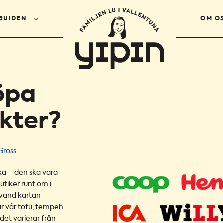
GUIDEN
OM O
öpa
ukter?
Gross
ska
–
den ska vara
butiker runt om i
nvänd kartan
ar vår tofu, tempeh
udet varierar från