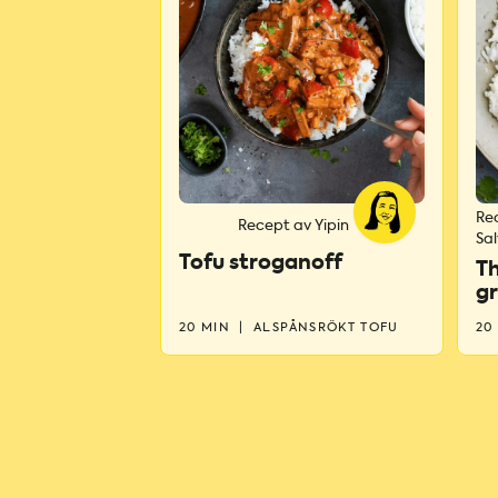
Rec
Recept av Yipin
Sal
Tofu stroganoff
Th
g
20 MIN
|
ALSPÅNSRÖKT TOFU
20