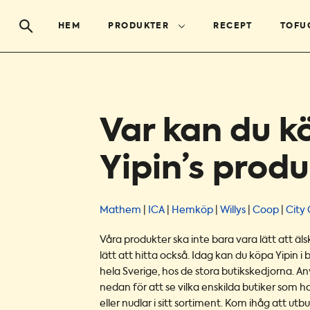
HEM
PRODUKTER
RECEPT
TOFU
Var kan du k
Yipin’s prod
Mathem
|
ICA
|
Hemköp
|
Willys
|
Coop
|
City 
Våra produkter ska inte bara vara lätt att äl
lätt att hitta också. Idag kan du köpa Yipin i 
hela Sverige, hos de stora butikskedjorna. A
nedan för att se vilka enskilda butiker som h
eller nudlar i sitt sortiment. Kom ihåg att utb