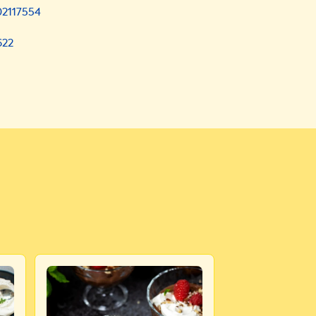
02117554
622