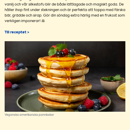
vanilj och vår silkestofu blir de både lättlagade och magiskt goda. De
håller ihop fint under stekningen och är perfekta att toppa med färska
bär, grädde och sirap. Gör din söndag extra härlig med en frukost som
verkligen imponerar! 🥞
Till receptet >
Veganska amerikanska pannkakor