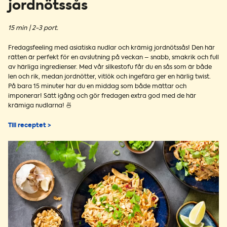
jordnötssås
15 min | 2-3 port.
Fredagsfeeling med asiatiska nudlar och krämig jordnötssås! Den här
rätten är perfekt för en avslutning på veckan – snabb, smakrik och full
av härliga ingredienser. Med vår silkestofu får du en sås som är både
len och rik, medan jordnötter, vitlök och ingefära ger en härlig twist.
På bara 15 minuter har du en middag som både mättar och
imponerar! Sätt igång och gör fredagen extra god med de här
krämiga nudlarna! 🍜
Till receptet >