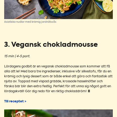
Asiatiska nudlar med krämig jordnötssås
3. Vegansk chokladmousse
15 min | 4-5 port.
Lördagens godbit är en vegansk chokladmousse som kommer att få
alla att le! Med bara tre ingredienser, inklusive vår silkestofu, får du en
krämig och lyxig dessert som är både enkel att göra och fantastisk att
njuta av. Toppad med vispad grädde, krossade hasselnötter och
färska bär blir den extra festlig. Perfekt för att unna sig något gott en
lördagskväll! Gör dig redo för en riktig chokladdröm! 🍫
Till receptet >