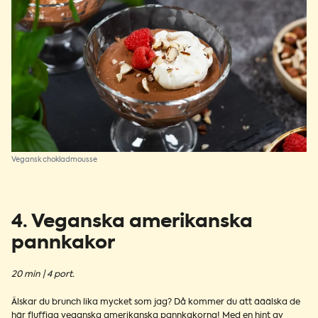
Vegansk chokladmousse
4. Veganska amerikanska
pannkakor
20 min | 4 port.
Älskar du brunch lika mycket som jag? Då kommer du att ääälska de
här fluffiga veganska amerikanska pannkakorna! Med en hint av