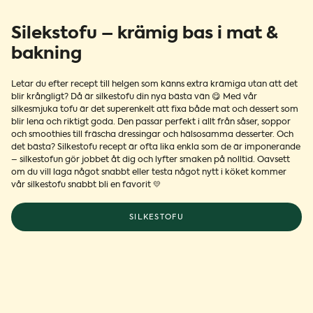
Silekstofu – krämig bas i mat &
bakning
Letar du efter recept till helgen som känns extra krämiga utan att det
blir krångligt? Då är silkestofu din nya bästa vän 😋 Med vår
silkesmjuka tofu är det superenkelt att fixa både mat och dessert som
blir lena och riktigt goda. Den passar perfekt i allt från såser, soppor
och smoothies till fräscha dressingar och hälsosamma desserter. Och
det bästa? Silkestofu recept är ofta lika enkla som de är imponerande
– silkestofun gör jobbet åt dig och lyfter smaken på nolltid. Oavsett
om du vill laga något snabbt eller testa något nytt i köket kommer
vår silkestofu snabbt bli en favorit 💛
SILKESTOFU