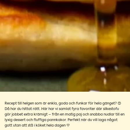
Recept till helgen som är enkla, goda och funkar för hela gänget? 😍
Då har du hittat rätt. Här har vi samlat fyra favoriter där silkestofu
gör jobbet extra krämigt – från en matig paj och snabba nudlar till en
lyxig dessert och fluffiga pannkakor. Perfekt när du vill laga något
gott utan att stå i köket hela dagen 💛