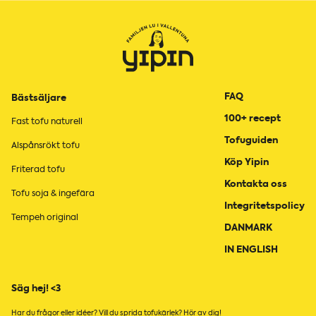
FAQ
Bästsäljare
100+ recept
Fast tofu naturell
Tofuguiden
Alspånsrökt tofu
Köp Yipin
Friterad tofu
Kontakta oss
Tofu soja & ingefära
Integritetspolicy
Tempeh original
DANMARK
IN ENGLISH
Säg hej! <3
Har du frågor eller idéer? Vill du sprida tofukärlek? Hör av dig!