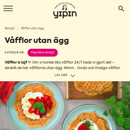
Recept
Våfflor utan ägg
Våfflor utan ägg
Populära recept
KATEGORIER:
Våfflor is lajf
💛 Om vi kunde äta våfflor 24/7 hade vi gjort det –
särskilt de här våfflorna utan ägg. Mmm… Goda och frasiga våfflor
som du slänger ihop lätt som en ”plätt”! 😏 Vi gör våra med krämig
LÄS MER
silkestofu i smeten, som ger protein och frasighet. Toppa dem med
något salt och matigt eller sött – du väljer. Om du vill göra helt
veganska våfflor kan du också utgå ifrån det här receptet. Prova och
njut!