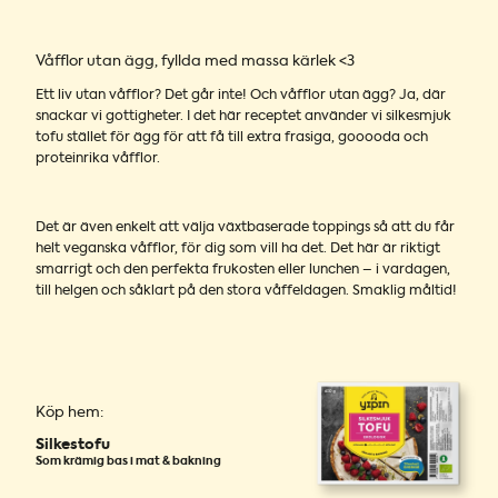
Våfflor utan ägg, fyllda med massa kärlek <3
Ett liv utan våfflor? Det går inte! Och våfflor utan ägg? Ja, där
snackar vi gottigheter. I det här receptet använder vi silkesmjuk
tofu stället för ägg för att få till extra frasiga, gooooda och
proteinrika våfflor.
Det är även enkelt att välja växtbaserade toppings så att du får
helt veganska våfflor, för dig som vill ha det. Det här är riktigt
smarrigt och den perfekta frukosten eller lunchen – i vardagen,
till helgen och såklart på den stora våffeldagen. Smaklig måltid!
Köp hem:
Silkestofu
Som krämig bas i mat & bakning