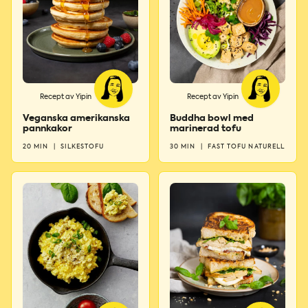
Recept av Yipin
Recept av Yipin
Veganska amerikanska
Buddha bowl med
pannkakor
marinerad tofu
20 MIN
|
SILKESTOFU
30 MIN
|
FAST TOFU NATURELL