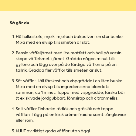
Så gör du
Häll silkestofu, mjölk, mjöl och bakpulver i en stor bunke.
Mixa med en elvisp tills smeten är slät.
Pensla våffeljärnet med lite matfett och häll på varsin
skopa våffelsmet i järnet. Grädda någon minut tills
gyllene och lägg över på de färdiga våfflorna på en
tallrik. Grädda fler våfflor tills smeten är slut.
Söt våffla: Häll färskost och vispgrädde i en liten bunke.
Mixa med en elvisp tills ingredienserna blandats
samman, ca 1 minut. Toppa med vispgrädde, färska bär
(t ex skivade jordgubbar), lönnsirap och citronmeliss.
Salt våffla: Finhacka rödlök och gräslök och toppa
våfflan. Lägg på en klick crème fraiche samt tångkaviar
eller rom.
NJUT av riktigt goda våfflor utan ägg!