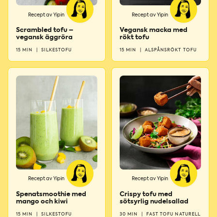
Recept av Yipin
Recept av Yipin
Scrambled tofu –
Vegansk macka med
vegansk äggröra
rökt tofu
15 MIN
|
SILKESTOFU
15 MIN
|
ALSPÅNSRÖKT TOFU
Recept av Yipin
Recept av Yipin
Spenatsmoothie med
Crispy tofu med
mango och kiwi
sötsyrlig nudelsallad
15 MIN
|
SILKESTOFU
30 MIN
|
FAST TOFU NATURELL