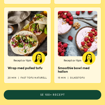
Recept av Yipin
Recept av Yipin
Wrap med pulled tofu
Smoothie bowl med
hallon
20 MIN
|
FAST TOFU NATURELL
15 MIN
|
SILKESTOFU
SE 100+ RECEPT