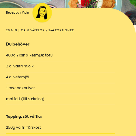
Recept av Yipin
20 MIN
|
CA. 8 VÅFFLOR / 2-4 PORTIONER
Du behöver
400g Yipin silkesmjuk tofu
2 dl valfri mjölk
4 dl vetemjöl
1 msk bakpulver
matfett (till stekning)
Topping, söt våffla:
250g valfri färskost