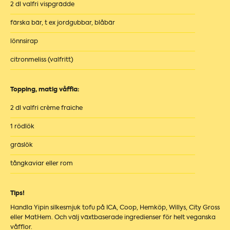
2 dl valfri vispgrädde
färska bär, t ex jordgubbar, blåbär
lönnsirap
citronmeliss (valfritt)
Topping, matig våffla:
2 dl valfri crème fraiche
1 rödlök
gräslök
tångkaviar eller rom
Tips!
Handla Yipin silkesmjuk tofu på ICA, Coop, Hemköp, Willys, City Gross
eller MatHem. Och välj växtbaserade ingredienser för helt veganska
våfflor.