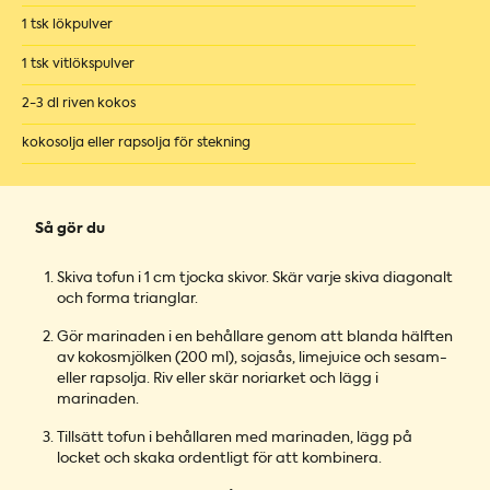
1 tsk lökpulver
1 tsk vitlökspulver
2-3 dl riven kokos
kokosolja eller rapsolja för stekning
Så gör du
Skiva tofun i 1 cm tjocka skivor. Skär varje skiva diagonalt
och forma trianglar.
Gör marinaden i en behållare genom att blanda hälften
av kokosmjölken (200 ml), sojasås, limejuice och sesam-
eller rapsolja. Riv eller skär noriarket och lägg i
marinaden.
Tillsätt tofun i behållaren med marinaden, lägg på
locket och skaka ordentligt för att kombinera.