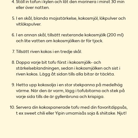
Ställ in tofun i kylen och låt den marinera i minst 30 min
eller över natten.
I en skål, blanda majsstärkelse, kokosmjöl, lökpulver och
vitlökspulver.
I en annan skål, tillsätt resterande kokosmjölk (200 ml)
och lite vatten om kokosmjölken är för tjock.
Tillsätt riven kokos i en tredje skål.
Doppa varje bit tofu först i kokosmjölk- och
stärkelseblandningen, sedan i kokosmjölken och sist i
riven kokos. Lägg åt sidan tills alla bitar är täckta.
Hetta upp kokosolja i en stor stekpanna på medelhög
värme. När den är varm, lägg i tofubitarna och stek på
varje sida tills de är gyllenbruna och krispiga.
Servera din kokospanerade tofu med din favoritdippsås,
t ex sweet chili eller
Yipin umamisås soja & shiitake
. Njut!