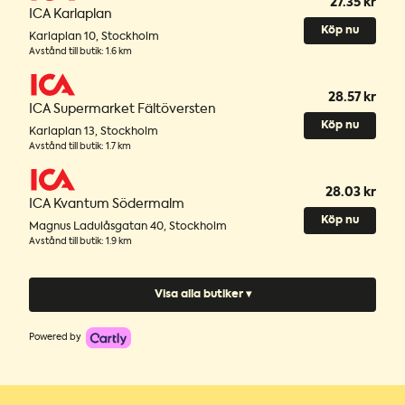
27.35 kr
ICA Karlaplan
Köp nu
Karlaplan 10
,
Stockholm
Avstånd till butik
:
1.6 km
28.57 kr
ICA Supermarket Fältöversten
Köp nu
Karlaplan 13
,
Stockholm
Avstånd till butik
:
1.7 km
28.03 kr
ICA Kvantum Södermalm
Köp nu
Magnus Ladulåsgatan 40
,
Stockholm
Avstånd till butik
:
1.9 km
Visa alla butiker ▾
Powered by