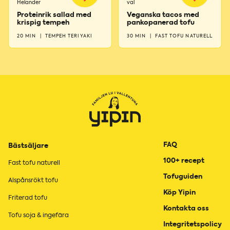
Helander
val
Proteinrik sallad med
Veganska tacos med
krispig tempeh
pankopanerad tofu
20 MIN
|
TEMPEH TERIYAKI
30 MIN
|
FAST TOFU NATURELL
FAQ
Bästsäljare
100+ recept
Fast tofu naturell
Tofuguiden
Alspånsrökt tofu
Köp Yipin
Friterad tofu
Kontakta oss
Tofu soja & ingefära
Integritetspolicy