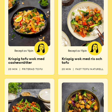
Recept av Yipin
Recept av Yipin
Krispig tofu wok med
Krispig wok med ris och
cashewnötter
tofu
20 MIN
|
FRITERAD TOFU
20 MIN
|
FAST TOFU NATURELL