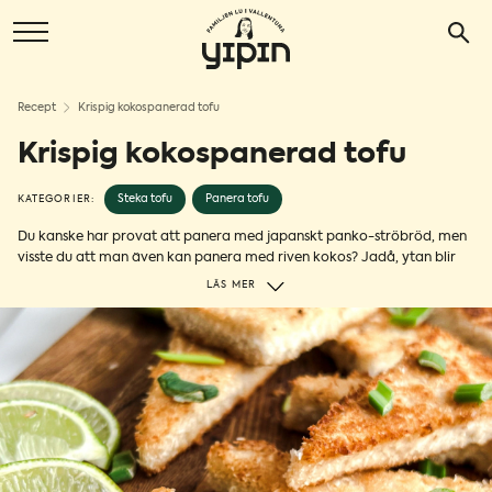
Recept
Krispig kokospanerad tofu
Krispig kokospanerad tofu
Steka tofu
Panera tofu
KATEGORIER:
Du kanske har provat att panera med japanskt panko-ströbröd, men
visste du att man även kan panera med riven kokos? Jadå, ytan blir
sådär härligt gyllene och krispig. Dessutom bidrar kokos med fibrer
LÄS MER
och nyttiga fetter! Detta recept på kokospanerad tofu är skapat av
Amelie Johansson (@realameliejohansson på Instagram)
och är både
glutenfritt och laktosfritt – fantastiskt, eller hur? 🥥