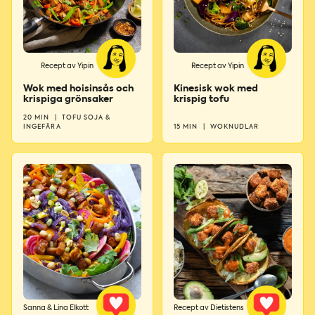
Recept av Yipin
Recept av Yipin
Wok med hoisinsås och
Kinesisk wok med
krispiga grönsaker
krispig tofu
20 MIN
|
TOFU SOJA &
INGEFÄRA
15 MIN
|
WOKNUDLAR
Sanna & Lina Elkott
Recept av Dietistens