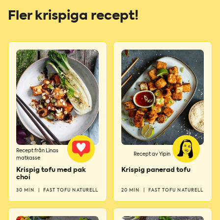
Fler krispiga recept!
Recept från Linas
Recept av Yipin
matkasse
Krispig tofu med pak
Krispig panerad tofu
choi
30 MIN
|
FAST TOFU NATURELL
20 MIN
|
FAST TOFU NATURELL