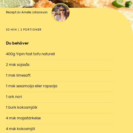
Recept av Amelie Johansson
30 MIN
|
2 PORTIONER
Du behöver
400g Yipin fast tofu naturell
2 msk sojasås
1 msk limesaft
1 msk sesamolja eller rapsolja
1 ark nori
1 burk kokosmjölk
4 msk majsstärkelse
4 msk kokosmjöl