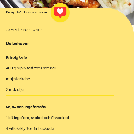
Recept från Linas matkasse
30 MIN
|
4 PORTIONER
Du behöver
Krispig tofu
400 g Yipin fast tofu naturell
majsstärkelse
2 msk olja
Soja- och ingefärssås
1 bit ingefära, skalad och finhackad
4 vitlöksklyftor, finhackade