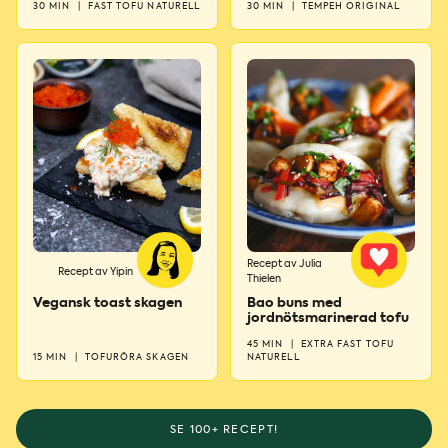
30 MIN
|
FAST TOFU NATURELL
30 MIN
|
TEMPEH ORIGINAL
Recept av Julia
Recept av Yipin
Thielen
Vegansk toast skagen
Bao buns med
jordnötsmarinerad tofu
45 MIN
|
EXTRA FAST TOFU
15 MIN
|
TOFURÖRA SKAGEN
NATURELL
SE 100+ RECEPT!