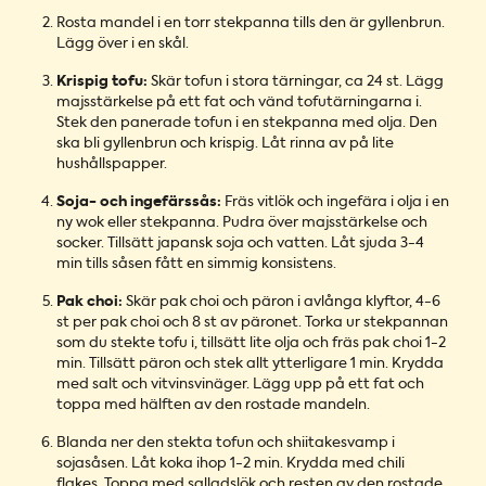
Rosta mandel i en torr stekpanna tills den är gyllenbrun.
Lägg över i en skål.
Krispig tofu:
Skär tofun i stora tärningar, ca 24 st. Lägg
majsstärkelse på ett fat och vänd tofutärningarna i.
Stek den panerade tofun i en stekpanna med olja. Den
ska bli gyllenbrun och krispig. Låt rinna av på lite
hushållspapper.
Soja- och ingefärssås:
Fräs vitlök och ingefära i olja i en
ny wok eller stekpanna. Pudra över majsstärkelse och
socker. Tillsätt japansk soja och vatten. Låt sjuda 3-4
min tills såsen fått en simmig konsistens.
Pak choi:
Skär pak choi och päron i avlånga klyftor, 4-6
st per pak choi och 8 st av päronet. Torka ur stekpannan
som du stekte tofu i, tillsätt lite olja och fräs pak choi 1-2
min. Tillsätt päron och stek allt ytterligare 1 min. Krydda
med salt och vitvinsvinäger. Lägg upp på ett fat och
toppa med hälften av den rostade mandeln.
Blanda ner den stekta tofun och shiitakesvamp i
sojasåsen. Låt koka ihop 1-2 min. Krydda med chili
flakes. Toppa med salladslök och resten av den rostade