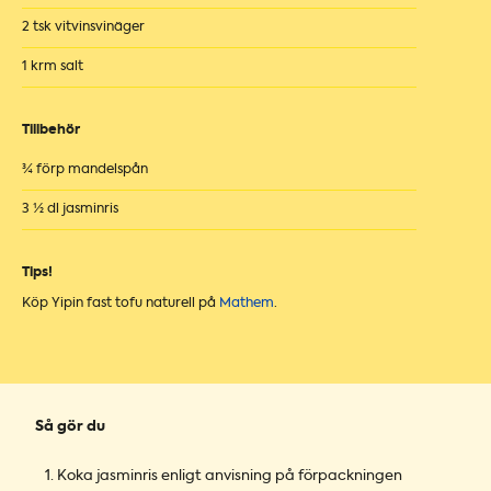
2 tsk vitvinsvinäger
1 krm salt
Tillbehör
¾ förp mandelspån
3 ½ dl jasminris
Tips!
Köp Yipin fast tofu naturell på
Mathem
.
Så gör du
Koka jasminris enligt anvisning på förpackningen