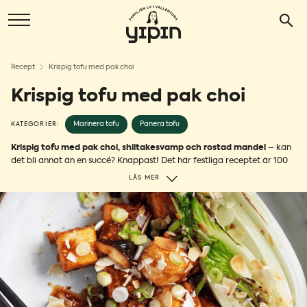
Recept
Krispig tofu med pak choi
Krispig tofu med pak choi
Marinera tofu
Panera tofu
KATEGORIER:
Krispig tofu med pak choi, shiitakesvamp och rostad mandel
– kan
det bli annat än en succé? Knappast! Det här festliga receptet är 100
% växtbaserat och något som du verkligen borde prova. Tofun blir
LÄS MER
härligt krispig och serveras med goda smaker och texturer såsom
ingefära, vitlök, shiitake, päron och mandel. En garanterad dans för
smaklökarna!