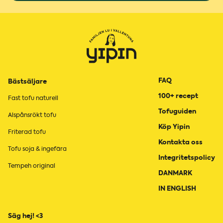
FAQ
Bästsäljare
100+ recept
Fast tofu naturell
Tofuguiden
Alspånsrökt tofu
Köp Yipin
Friterad tofu
Kontakta oss
Tofu soja & ingefära
Integritetspolicy
Tempeh original
DANMARK
IN ENGLISH
Säg hej! <3