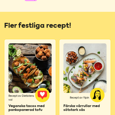
Fler festliga recept!
Recept av Dietistens
Recept av Yipin
val
Veganska tacos med
Färska vårrullar med
pankopanerad tofu
sötstark sås