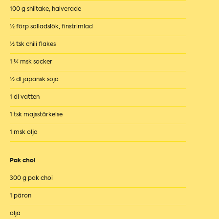
100 g shiitake, halverade
½ förp salladslök, finstrimlad
½ tsk chili flakes
1 ¾ msk socker
½ dl japansk soja
1 dl vatten
1 tsk majsstärkelse
1 msk olja
Pak choi
300 g pak choi
1 päron
olja