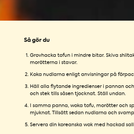
Så gör du
Grovhacka tofun i mindre bitar. Skiva shiit
morötterna i stavar.
Koka nudlarna enligt anvisningar på förpa
Häll alla flytande ingredienser i pannan o
och stek tills såsen tjocknat. Ställ undan.
I samma panna, woka tofu, morötter och sp
mjuknat. Tillsätt sedan nudlarna och svam
Servera din koreanska wok med hackad sall