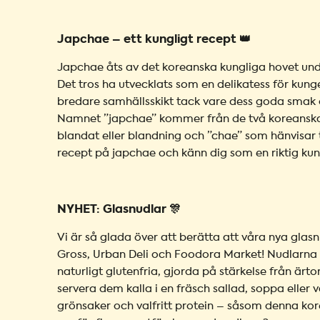
Japchae – ett kungligt recept 👑
Japchae åts av det koreanska kungliga hovet und
Det tros ha utvecklats som en delikatess för kunge
bredare samhällsskikt tack vare dess goda smak
Namnet ”japchae” kommer från de två koreanska
blandat eller blandning och ”chae” som hänvisar t
recept på japchae och känn dig som en riktig kun
NYHET: Glasnudlar 🎊
Vi är så glada över att berätta att våra nya glas
Gross, Urban Deli och Foodora Market! Nudlarna 
naturligt glutenfria, gjorda på stärkelse från är
servera dem kalla i en fräsch sallad, soppa eller v
grönsaker och valfritt protein – såsom denna kor