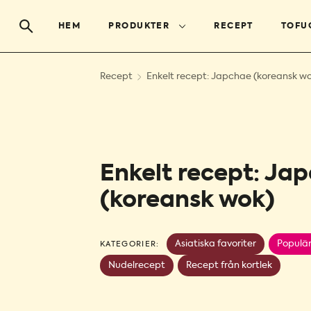
HEM
PRODUKTER
RECEPT
TOFU
Recept
Enkelt recept: Japchae (koreansk w
Enkelt recept: Ja
(koreansk wok)
Asiatiska favoriter
Populä
KATEGORIER:
Nudelrecept
Recept från kortlek