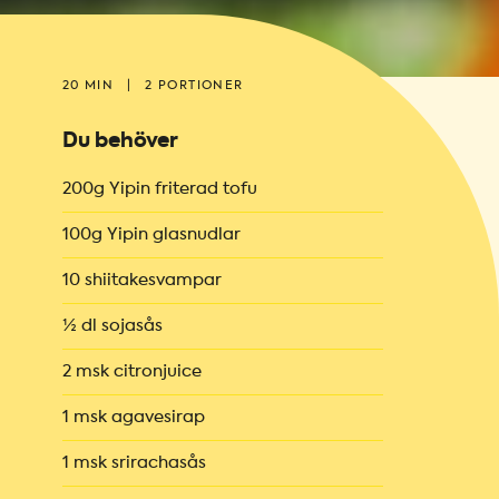
20 MIN
|
2 PORTIONER
Du behöver
200g Yipin friterad tofu
100g Yipin glasnudlar
10 shiitakesvampar
½ dl sojasås
2 msk citronjuice
1 msk agavesirap
1 msk srirachasås