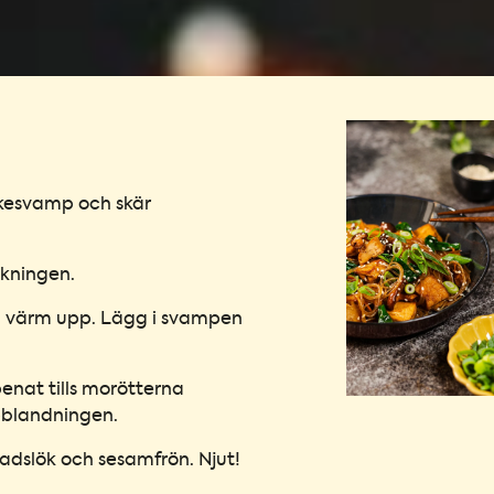
akesvamp och skär
ckningen.
ch värm upp. Lägg i svampen
enat tills morötterna
pblandningen.
adslök och sesamfrön. Njut!