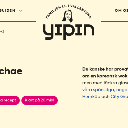
GUIDEN
OM O
ok)
pchae
Du kanske har provat
om en koreansk wok
men med läckra glasn
våra spänstiga, noga
Hemköp
och
City Gro
ra recept
Klart på 20 min!