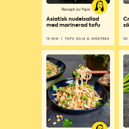
Recept av Yipin
Asiatisk nudelsallad
Cr
med marinerad tofu
sö
15 MIN
|
TOFU SOJA & INGEFÄRA
30