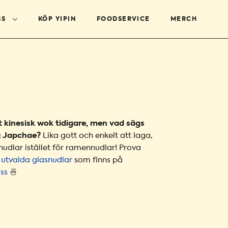
SS
KÖP YIPIN
FOODSERVICE
MERCH
 kinesisk wok tidigare, men vad sägs
: Japchae?
Lika gott och enkelt att laga,
udlar istället för ramennudlar! Prova
 utvalda glasnudlar
som finns på
ss
🍜