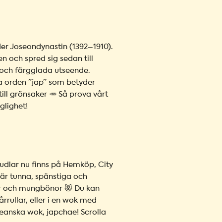
er Joseondynastin (1392–1910).
n och spred sig sedan till
 och färgglada utseende.
 orden ”jap” som betyder
ill grönsaker 🥕 Så prova vårt
glighet!
nudlar nu finns på Hemköp, City
är tunna, spänstiga och
tor och mungbönor 😻 Du kan
årrullar, eller i en wok med
eanska wok, japchae! Scrolla