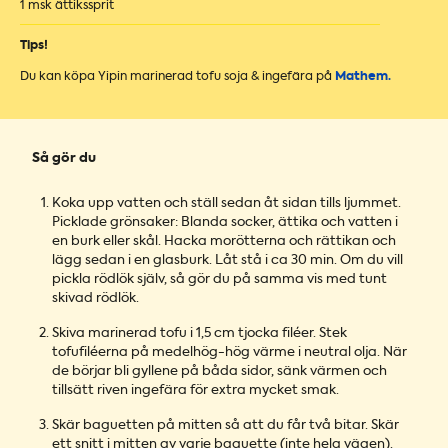
1 msk ättikssprit
Tips!
Du kan köpa Yipin marinerad tofu soja & ingefära på
Mathem.
Så gör du
Koka upp vatten och ställ sedan åt sidan tills ljummet.
Picklade grönsaker: Blanda socker, ättika och vatten i
en burk eller skål. Hacka morötterna och rättikan och
lägg sedan i en glasburk. Låt stå i ca 30 min. Om du vill
pickla rödlök själv, så gör du på samma vis med tunt
skivad rödlök.
Skiva marinerad tofu i 1,5 cm tjocka filéer. Stek
tofufiléerna på medelhög-hög värme i neutral olja. När
de börjar bli gyllene på båda sidor, sänk värmen och
tillsätt riven ingefära för extra mycket smak.
Skär baguetten på mitten så att du får två bitar. Skär
ett snitt i mitten av varje baguette (inte hela vägen).