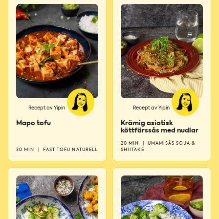
Recept av Yipin
Recept av Yipin
Mapo tofu
Krämig asiatisk
köttfärssås med nudlar
20 MIN
|
UMAMISÅS SOJA &
30 MIN
|
FAST TOFU NATURELL
SHIITAKE