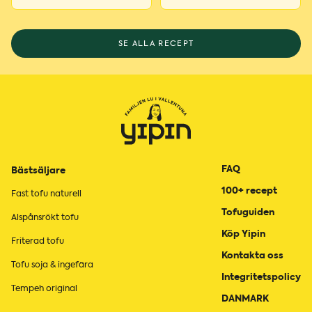
SE ALLA RECEPT
FAQ
Bästsäljare
100+ recept
Fast tofu naturell
Tofuguiden
Alspånsrökt tofu
Köp Yipin
Friterad tofu
Kontakta oss
Tofu soja & ingefära
Integritetspolicy
Tempeh original
DANMARK