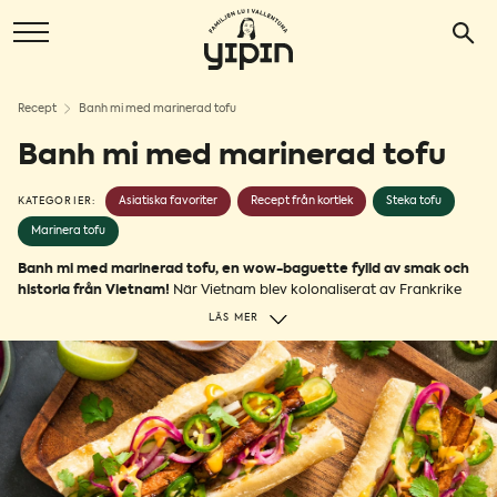
Recept
Banh mi med marinerad tofu
Banh mi med marinerad tofu
Asiatiska favoriter
Recept från kortlek
Steka tofu
KATEGORIER:
Marinera tofu
Banh mi med marinerad tofu, en wow-baguette fylld av smak och
historia från Vietnam!
När Vietnam blev kolonaliserat av Frankrike
på 1800-talet tog fransmännen med sig den typiska baguetten.
LÄS MER
Decennium senare anpassades baguetten till det vietnamesiska köket
och vips så blev banh mi till! Den fylls ofta med majonnäs, picklade
grönsaker, koriander och fläsk, men lika gott är banh mi med tofu,
som marinerats med några av de mest populära smakerna från Asien.