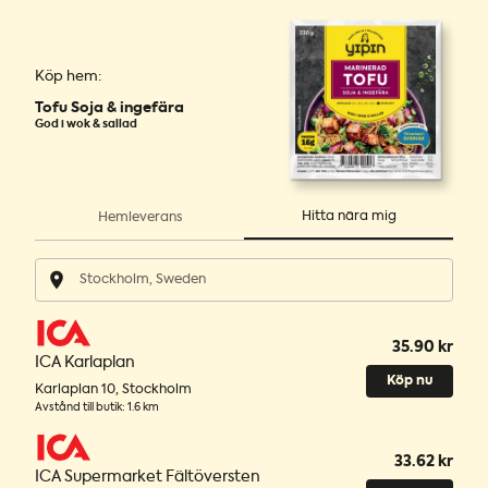
Köp hem:
Tofu Soja & ingefära
God i wok & sallad
Hitta nära mig
Hemleverans
35.90 kr
ICA Karlaplan
Köp nu
Karlaplan 10
,
Stockholm
Avstånd till butik
:
1.6 km
33.62 kr
ICA Supermarket Fältöversten