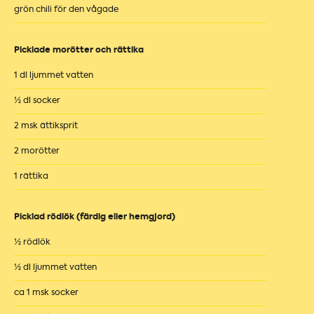
grön chili för den vågade
Picklade morötter och rättika
1 dl ljummet vatten
½ dl socker
2 msk ättiksprit
2 morötter
1 rättika
Picklad rödlök (färdig eller hemgjord)
½ rödlök
½ dl ljummet vatten
ca 1 msk socker