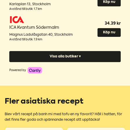
Köp nu
Karlaplan 13
,
Stockholm
Avstånd till butik
:
1.7 km
34.39 kr
ICA Kvantum Södermalm
Köp nu
Magnus Ladulåsgatan 40
,
Stockholm
Avstånd till butik
:
1.9 km
Visa alla butiker ▾
Powered by
Fler asiatiska recept
Blev vårt recept på banh mi med tofu en ny favorit? Håll i hatten, för
det finns fler goda och spännande recept att upptäcka!