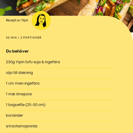
Recept av Yipin
30 MIN
|
2 PORTIONER
Du behöver
230g Yipin tofu soja & ingefära
olja till stekning
1 cm riven ingefära
1 msk limejuice
1 baguette (25-30 cm)
koriander
srirachamajonnäs