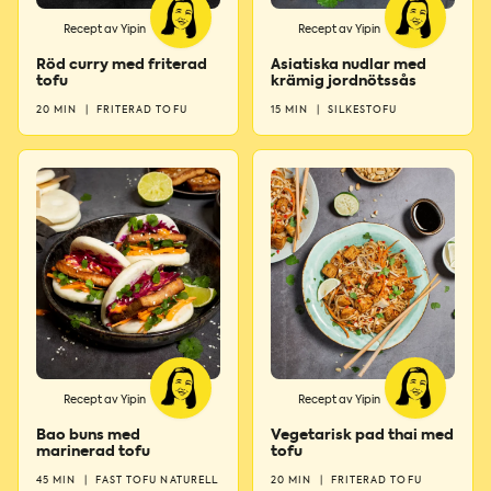
Recept av Yipin
Recept av Yipin
Röd curry med friterad
Asiatiska nudlar med
tofu
krämig jordnötssås
20 MIN
|
FRITERAD TOFU
15 MIN
|
SILKESTOFU
Recept av Yipin
Recept av Yipin
Bao buns med
Vegetarisk pad thai med
marinerad tofu
tofu
45 MIN
|
FAST TOFU NATURELL
20 MIN
|
FRITERAD TOFU