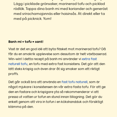
Lägg i picklade grönsaker, marinerad tofu och picklad
rödlök. Toppa dina banh mi med koriander och generöst
med srirachamajonnäs eller
hoisinsås
. Ät direkt eller ta
med på picknick. Yum!
Banh mi + tofu = sant!
Visst är det en god idé att byta fläsket mot marinerad tofu? Då
får du en smakrik upplevelse som dessutom är helt växtbaserad.
Win-win! I detta recept på banh mi använder vi
extra fast
naturell tofu
, en tofu med extra fast konsistens. Det gör att den
lätt steks krispig och även drar åt sig smaker som ett riktigt
proffs.
Det går också bra att använda en
fast tofu naturell
, som är
något mjukare i konsistensen än vår extra fasta tofu. För att ge
den en fastare och krispigare yta så rekommenderar vi att
pressa ut vatten ur tofun en stund innan tillagning. Det gör du
enkelt genom att vira in tofun i en kökshandduk och försiktigt
klämma på den.