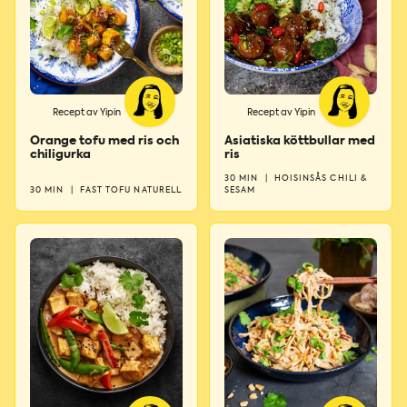
Recept av Yipin
Recept av Yipin
Orange tofu med ris och
Asiatiska köttbullar med
chiligurka
ris
30 MIN
|
HOISINSÅS CHILI &
30 MIN
|
FAST TOFU NATURELL
SESAM