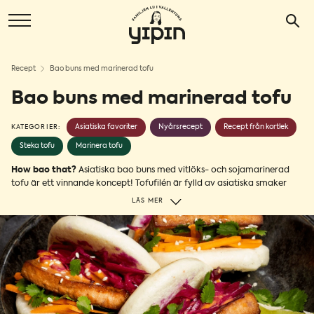
Recept
Bao buns med marinerad tofu
Bao buns med marinerad tofu
Asiatiska favoriter
Nyårsrecept
Recept från kortlek
KATEGORIER:
Steka tofu
Marinera tofu
How bao that?
Asiatiska bao buns med vitlöks- och sojamarinerad
tofu är ett vinnande koncept! Tofufilén är fylld av asiatiska smaker
och får dessutom en härligt krispig stekyta och saftigt inre. Pricken
LÄS MER
över i:et är att servera med picklad rödlök, morot och koriander i
fluffiga, nänstan molnliknande, bao buns. Välj mellan att göra
hemgjorda
eller köp på asiatisk livs. Psst! Se till att ha ett durkslag
eller ångkorg hemma för att ånga dina bao buns!