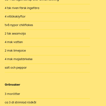
4 tsk riven färsk ingefära
4 vitlöksklyftor
två nypor chiliflakes
2 tsk sesamolja
4 msk vatten
2 msk limejuice
4 msk majsstärkelse
salt och peppar
Grönsaker
3 morötter
ca 3 dl strimlad rödkål