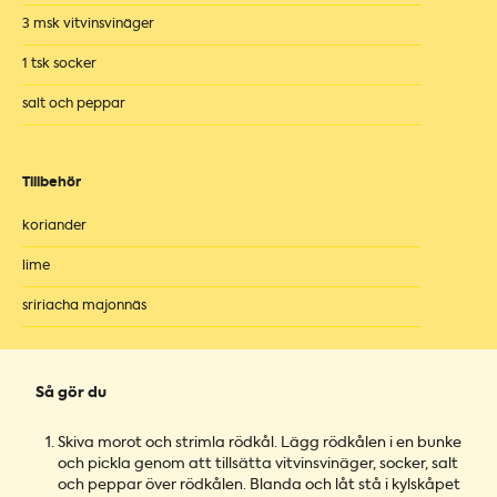
3 msk vitvinsvinäger
1 tsk socker
salt och peppar
Tillbehör
koriander
lime
sririacha majonnäs
Så gör du
Skiva morot och strimla rödkål. Lägg rödkålen i en bunke
och pickla genom att tillsätta vitvinsvinäger, socker, salt
och peppar över rödkålen. Blanda och låt stå i kylskåpet