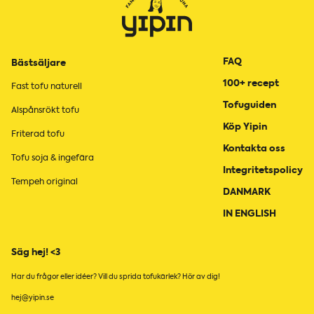
FAQ
Bästsäljare
100+ recept
Fast tofu naturell
Tofuguiden
Alspånsrökt tofu
Köp Yipin
Friterad tofu
Kontakta oss
Tofu soja & ingefära
Integritetspolicy
Tempeh original
DANMARK
IN ENGLISH
Säg hej! <3
Har du frågor eller idéer? Vill du sprida tofukärlek? Hör av dig!
hej@yipin.se