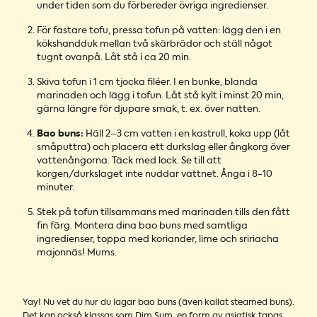
under tiden som du förbereder övriga ingredienser.
För fastare tofu, pressa tofun på vatten: lägg den i en
kökshandduk mellan två skärbrädor och ställ något
tugnt ovanpå. Låt stå i ca 20 min.
Skiva tofun i 1 cm tjocka filéer. I en bunke, blanda
marinaden och lägg i tofun. Låt stå kylt i minst 20 min,
gärna längre för djupare smak, t. ex. över natten.
Bao buns:
Häll 2–3 cm vatten i en kastrull, koka upp (låt
småputtra) och placera ett durkslag eller ångkorg över
vattenångorna. Täck med lock. Se till att
korgen/durkslaget inte nuddar vattnet. Ånga i 8-10
minuter.
Stek på tofun tillsammans med marinaden tills den fått
fin färg. Montera dina bao buns med samtliga
ingredienser, toppa med koriander, lime och sririacha
majonnäs! Mums.
Yay! Nu vet du hur du lagar bao buns (även kallat steamed buns).
Det kan också klassas som Dim Sum, en form av asiatisk tapas.