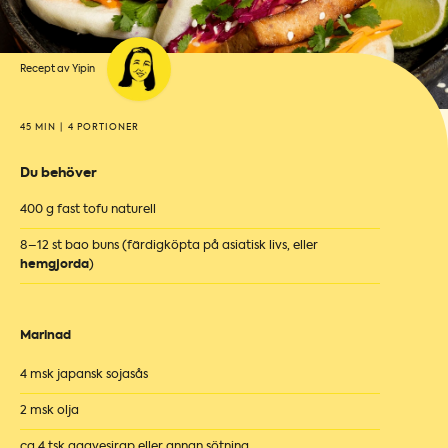
Recept av Yipin
45 MIN
|
4 PORTIONER
Du behöver
400 g fast tofu naturell
8–12 st bao buns (färdigköpta på asiatisk livs, eller
hemgjorda
)
Marinad
4 msk japansk sojasås
2 msk olja
ca 4 tsk agavesirap eller annan sötning