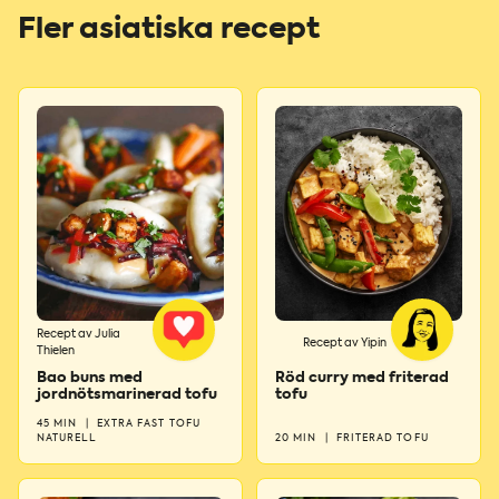
Fler asiatiska recept
Recept av Julia
Recept av Yipin
Thielen
Bao buns med
Röd curry med friterad
jordnötsmarinerad tofu
tofu
45 MIN
|
EXTRA FAST TOFU
NATURELL
20 MIN
|
FRITERAD TOFU