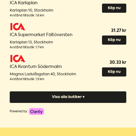
ICA Karlaplan
Köp nu
Karlaplan 10
,
Stockholm
Avstånd till butik
:
1.6 km
31.27 kr
ICA Supermarket Fältöversten
Köp nu
Karlaplan 13
,
Stockholm
Avstånd till butik
:
1.7 km
30.33 kr
ICA Kvantum Södermalm
Köp nu
Magnus Ladulåsgatan 40
,
Stockholm
Avstånd till butik
:
1.9 km
Visa alla butiker ▾
Powered by