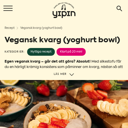
Recept
Vegansk kvarg (yoghurt bowl)
Vegansk kvarg (yoghurt bowl)
Nyttiga recept
Klart på 20 min!
KATEGORIER:
Egen vegansk kvarg – går det att göra? Absolut!
Med silkestofu får
du en härligt krämig konsistens som påminner om kvarg, nästan så att
du vill äta upp allt på en gång. Samtidigt bidrar silkestofun med
LÄS MER
protein vilket gör detta recept ett toppenalternativ till kvarg. Perfekt
att äta som frukost, mellanmål eller kvällsmat, före såväl som efter
träning när du behöver fylla på med näring. Toppa med färska
jordgubbar, banan, krispig granola och en klick jordnötssmör. Vips så
har du gjort en yoghurt bowl to die for! Och det bästa av allt? Den tar
bara 15 minuter att göra! Så enkel och god att du lätt kan göra detta
till en del av din dagliga rutin! 🍓🍌