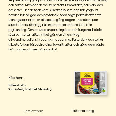
vegansk kvarg (yoghurt bowl) som den här riktigt krämig, fluffig
och saftig. Men den är också perfekt i smoothies, bakverk och
desserter. Det är tack vare silkestofun som den här yoghurt
bowlen blir så god och proteinrik. Som sagt, perfekt efter ett
träningspass eller för att kicka igång dagen. Dessutom kan
silkestofu ersätta ägg i till exempel scrambled tofu och
pajstanning. Den är superanpassningsbar och fungerar i både
söta och salta rätter, vilket gör den till en riktig
allroundingrediens i vegansk matlagning. Testa själv och se hur
silkestofu kan förbättra dina favoriträtter och göra dem både
krämigare och mer näringsrika!
Köp hem:
Silkestofu
Som krämig bas i mat & bakning
Hitta nära mig
Hemleverans