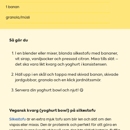
1 banan
granola/müsli
Så gör du
I en blender eller mixer, blanda silkestofu med bananer,
vit sirap, vaniljsocker och pressad citron. Mixa tills slät –
det ska vara likt kvarg och yoghurt i konsistensen.
Häll upp i en skål och toppa med skivad banan, skivade
jordgubbar, granola och en klick jordnötssmör.
Servera din yoghurt bowl och njut! 😋
Vegansk kvarg (yoghurt bowl) på silkestofu
Silkestofu
är en extra mjuk tofu som blir len och slät om den
vispas eller mixas. Den är proteinrik och perfekt för att göra en