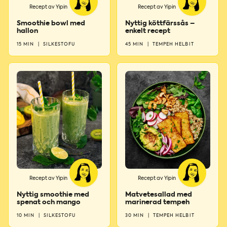
Recept av Yipin
Recept av Yipin
Smoothie bowl med
Nyttig köttfärssås –
hallon
enkelt recept
15 MIN
|
SILKESTOFU
45 MIN
|
TEMPEH HELBIT
Recept av Yipin
Recept av Yipin
Nyttig smoothie med
Matvetesallad med
spenat och mango
marinerad tempeh
10 MIN
|
SILKESTOFU
30 MIN
|
TEMPEH HELBIT