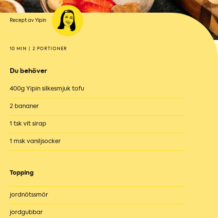
Recept av Yipin
10 MIN
|
2 PORTIONER
Du behöver
400g Yipin silkesmjuk tofu
2 bananer
1 tsk vit sirap
1 msk vaniljsocker
Topping
jordnötssmör
jordgubbar