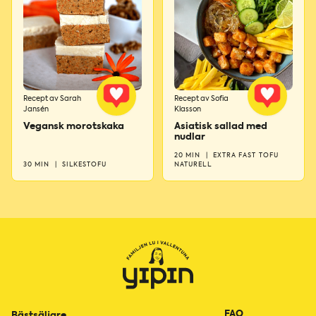
Recept av Sarah
Recept av Sofia
Jansén
Klasson
Vegansk morotskaka
Asiatisk sallad med
nudlar
20 MIN
|
EXTRA FAST TOFU
30 MIN
|
SILKESTOFU
NATURELL
FAQ
Bästsäljare