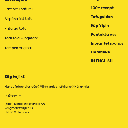
100+ recept
Fast tofu naturell
Tofuguiden
Alspånsrökt tofu
Köp Yipin
Friterad tofu
Kontakta oss
Tofu soja & ingefära
Integritetspolicy
Tempeh original
DANMARK
IN ENGLISH
Säg hej! <3
Har du frågor eller idéer? Vill du sprida tofukärlek? Hör av dig!
hej@yipin.se
(Yipin) Nordic Green Food AB
Vargmötesvägen 13
186 30 Vallentuna