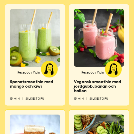
Recept av Yipin
Recept av Yipin
Spenatsmoothie med
Vegansk smoothie med
mango och kiwi
jordgubb, banan och
hallon
15 MIN
|
SILKESTOFU
15 MIN
|
SILKESTOFU