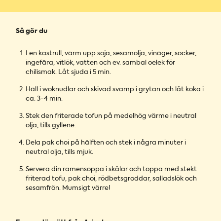
Så gör du
I en kastrull, värm upp soja, sesamolja, vinäger, socker,
ingefära, vitlök, vatten och ev. sambal oelek för
chilismak. Låt sjuda i 5 min.
Häll i woknudlar och skivad svamp i grytan och låt koka i
ca. 3-4 min.
Stek den friterade tofun på medelhög värme i neutral
olja, tills gyllene.
Dela pak choi på hälften och stek i några minuter i
neutral olja, tills mjuk.
Servera din ramensoppa i skålar och toppa med stekt
friterad tofu, pak choi, rödbetsgroddar, salladslök och
sesamfrön. Mumsigt värre!