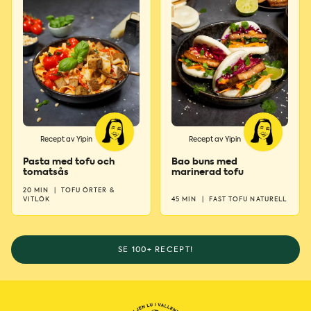
Recept av Yipin
Recept av Yipin
Pasta med tofu och
Bao buns med
tomatsås
marinerad tofu
20 MIN
|
TOFU ÖRTER &
VITLÖK
45 MIN
|
FAST TOFU NATURELL
SE 100+ RECEPT!