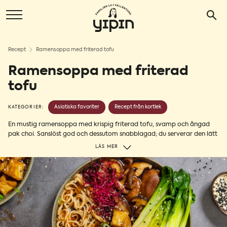
Recept
Ramensoppa med friterad tofu
Ramensoppa med friterad
tofu
Asiatiska favoriter
Recept från kortlek
KATEGORIER:
En mustig ramensoppa med krispig friterad tofu, svamp och ångad
pak choi. Sanslöst god och dessutom snabblagad; du serverar den lätt
på ditt matbord på bara 30 min! Dessutom är buljongen full av djupa
LÄS MER
smaker av fyllig sojasås, sesam, ingefära och vitlök. Vill du ha djupare
smak på soppan så är det bara att låta den koka längre tid. Nämen
vad säger du? Dags att hugga in!