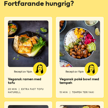
Fortfarande hungrig?
Recept av Yipin
Recept av Yipin
Vegansk ramen med
Vegansk poké bowl med
tofu
tempeh
20 MIN
|
EXTRA FAST TOFU
NATURELL
15 MIN
|
TEMPEH TERIYAKI