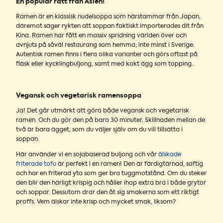
En populär rätt från Asien!
Ramen är en klassisk nudelsoppa som härstammar från Japan,
däremot säger rykten att soppan faktiskt importerades dit från
Kina. Ramen har fått en massiv spridning världen över och
avnjuts på såväl restaurang som hemma; inte minst i Sverige.
Autentisk ramen finns i flera olika varianter och görs oftast på
fläsk eller kycklingbuljong, samt med kokt ägg som topping.
Vegansk och vegetarisk ramensoppa
Ja! Det går utmärkt att göra både vegansk och vegetarisk
ramen. Och du gör den på bara 30 minuter. Skillnaden mellan de
två är bara ägget, som du väljer själv om du vill tillsätta i
soppan.
Här använder vi en sojabaserad buljong och vår
älskade
friterade tofu
är perfekt i en ramen! Den är färdigtärnad, saftig
och har en friterad yta som ger bra tuggmotstånd. Om du steker
den blir den härligt krispig och håller ihop extra bra i både grytor
och soppar. Dessutom drar den åt sig smakerna som ett riktigt
proffs. Vem älskar inte krisp och mycket smak, liksom?