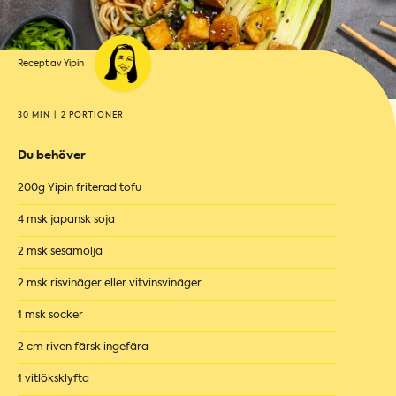
Recept av Yipin
30 MIN
|
2 PORTIONER
Du behöver
200g Yipin friterad tofu
4 msk japansk soja
2 msk sesamolja
2 msk risvinäger eller vitvinsvinäger
1 msk socker
2 cm riven färsk ingefära
1 vitlöksklyfta