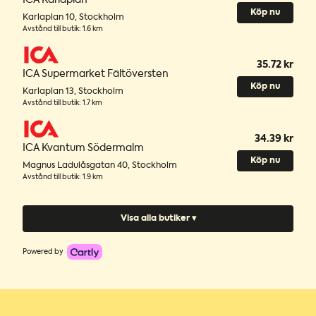
ICA Karlaplan
Köp nu
Karlaplan 10
,
Stockholm
Avstånd till butik
:
1.6 km
35.72 kr
ICA Supermarket Fältöversten
Köp nu
Karlaplan 13
,
Stockholm
Avstånd till butik
:
1.7 km
34.39 kr
ICA Kvantum Södermalm
Köp nu
Magnus Ladulåsgatan 40
,
Stockholm
Avstånd till butik
:
1.9 km
Visa alla butiker ▾
Powered by