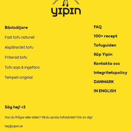
FAQ
Bästsäljare
100+ recept
Fast tofu naturell
Tofuguiden
Alspånsrökt tofu
Köp Yipin
Friterad tofu
Kontakta oss
Tofu soja & ingefära
Integritetspolicy
Tempeh original
DANMARK
IN ENGLISH
Säg hej! <3
Har du frågor eller idéer? Vill du sprida tofukärlek? Hör av dig!
hej@yipin.se