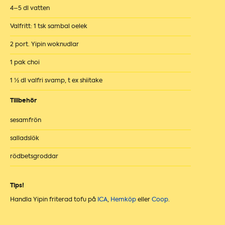
4–5 dl vatten
Valfritt: 1 tsk sambal oelek
2 port. Yipin woknudlar
1 pak choi
1 ½ dl valfri svamp, t ex shiitake
Tillbehör
sesamfrön
salladslök
rödbetsgroddar
Tips!
Handla Yipin friterad tofu på
ICA
,
Hemköp
eller
Coop
.