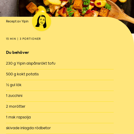
Recept av Yipin
15 MIN
|
3 PORTIONER
Du behöver
230 g Yipin alspånsrökt tofu
500 g kokt potatis
½ gul lök
1 zucchini
2 morötter
1 msk rapsolja
skivade inlagda rödbetor