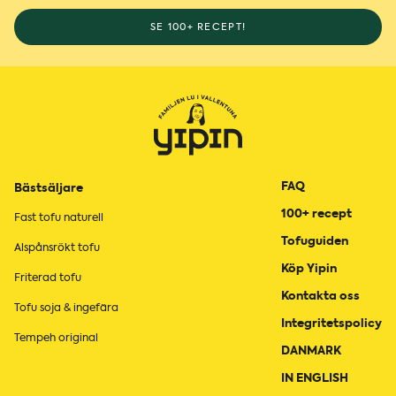
SE 100+ RECEPT!
FAQ
Bästsäljare
100+ recept
Fast tofu naturell
Tofuguiden
Alspånsrökt tofu
Köp Yipin
Friterad tofu
Kontakta oss
Tofu soja & ingefära
Integritetspolicy
Tempeh original
DANMARK
IN ENGLISH