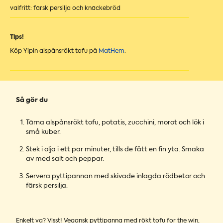
valfritt: färsk persilja och knäckebröd
Tips!
Köp Yipin alspånsrökt tofu på
MatHem
.
Så gör du
Tärna alspånsrökt tofu, potatis, zucchini, morot och lök i
små kuber.
Stek i olja i ett par minuter, tills de fått en fin yta. Smaka
av med salt och peppar.
Servera pyttipannan med skivade inlagda rödbetor och
färsk persilja.
Enkelt va? Visst! Vegansk pyttipanna med rökt tofu for the win,