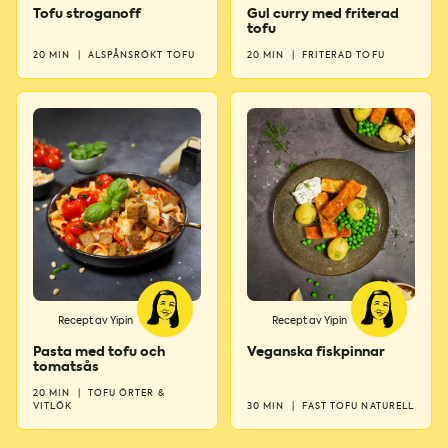
Tofu stroganoff
Gul curry med friterad
tofu
20 MIN
|
ALSPÅNSRÖKT TOFU
20 MIN
|
FRITERAD TOFU
Recept av Yipin
Recept av Yipin
Pasta med tofu och
Veganska fiskpinnar
tomatsås
20 MIN
|
TOFU ÖRTER &
VITLÖK
30 MIN
|
FAST TOFU NATURELL