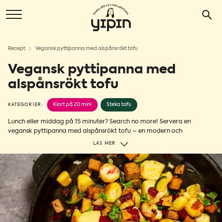
Recept
Vegansk pyttipanna med alspånsrökt tofu
Vegansk pyttipanna med
alspånsrökt tofu
Klart på 20 min!
Steka tofu
KATEGORIER:
Lunch eller middag på 15 minuter? Search no more! Servera en
vegansk pyttipanna med alspånsrökt tofu – en modern och
klimatsmart twist på traditionell husmanskost. Oddsen är höga att
LÄS MER
detta blir ett nytt favoritrecept. En klockren vardagsrätt
när du vill
spendera mindre tid i köket, men ändå servera något som hela
familjen älskar.