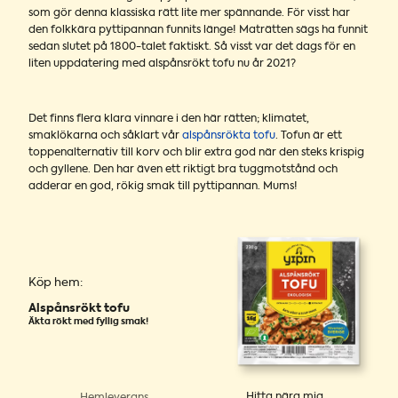
som gör denna klassiska rätt lite mer spännande. För visst har
den folkkära pyttipannan funnits länge! Maträtten sägs ha funnit
sedan slutet på 1800-talet faktiskt. Så visst var det dags för en
liten uppdatering med alspånsrökt tofu nu år 2021?
Det finns flera klara vinnare i den här rätten; klimatet,
smaklökarna och såklart vår
alspånsrökta tofu
. Tofun är ett
toppenalternativ till korv och blir extra god när den steks krispig
och gyllene. Den har även ett riktigt bra tuggmotstånd och
adderar en god, rökig smak till pyttipannan. Mums!
Köp hem:
Alspånsrökt tofu
Äkta rökt med fyllig smak!
Hitta nära mig
Hemleverans