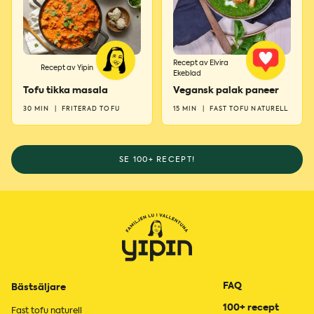
Recept av Elvira
Recept av Yipin
Ekeblad
Tofu tikka masala
Vegansk palak paneer
30 MIN
|
FRITERAD TOFU
15 MIN
|
FAST TOFU NATURELL
SE 100+ RECEPT!
FAQ
Bästsäljare
100+ recept
Fast tofu naturell