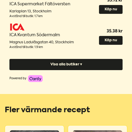
35.72 kr
ICA Supermarket Fältöversten
Köp nu
Karlaplan 13
,
Stockholm
Avstånd till butik
:
1.7 km
35.38 kr
ICA Kvantum Södermalm
Köp nu
Magnus Ladulåsgatan 40
,
Stockholm
Avstånd till butik
:
1.9 km
Visa alla butiker ▾
Powered by
Fler värmande recept