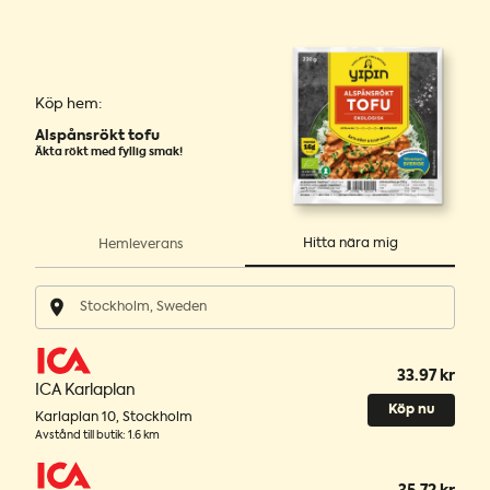
Köp hem:
Alspånsrökt tofu
Äkta rökt med fyllig smak!
Hitta nära mig
Hemleverans
33.97 kr
ICA Karlaplan
Köp nu
Karlaplan 10
,
Stockholm
Avstånd till butik
:
1.6 km