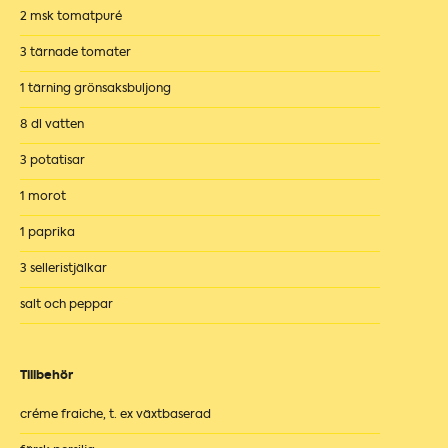
2 msk tomatpuré
3 tärnade tomater
1 tärning grönsaksbuljong
8 dl vatten
3 potatisar
1 morot
1 paprika
3 selleristjälkar
salt och peppar
Tillbehör
créme fraiche, t. ex växtbaserad