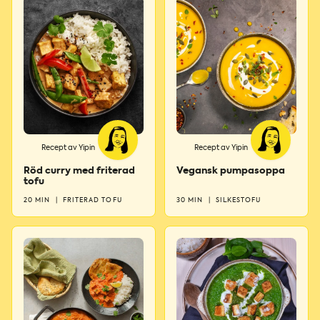
Recept av Yipin
Recept av Yipin
Röd curry med friterad
Vegansk pumpasoppa
tofu
20 MIN
|
FRITERAD TOFU
30 MIN
|
SILKESTOFU