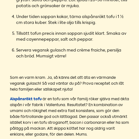
grytan. Salta och peppra. Låt sjuda i 20-30 minuter, tills
potatis och grönsaker är mjuka.
Under tiden soppan kokar, tärna alspånsrökt tofu i 1 ½
cm stora kuber. Stek i lite olja tills krispig.
Tillsätt tofun precis innan soppan sjudit klart. Smaka av
med cayennepeppar, salt och peppar.
Servera vegansk gulasch med crème fraiche, persilja
och bröd. Mumsigt värre!
Som en varm kram. Ja, så känns det att äta en värmande
vegansk gulasch! Så vad väntar du på? Prova receptet och låt
hela familjen eller sällskapet njuta!
Alspånsrökt tofu
är en tofu som vår familj röker själva med äkta
alspån i vår fabrik i Vallentuna. Resultatet? En kombination av
umami och rökighet med extra fast konsistens, som gör den
både förtrollande god och lättlagad. Den passar också utmärkt
istället korv i en tofu stroganoff, bacon i carbonaran eller ha som
pålägg på mackan. Att skippa köttet har nog aldrig varit
enklare, eller godare, för den delen. Mums.