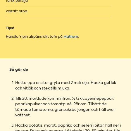
färsk persilja
valfritt bröd
Tips!
Handla Yipin alspånsrökt tofu på
Mathem
.
Så gör du
Hetta upp en stor gryta med 2 msk olja. Hacka gul lök
och vitlök och stek tills mjuka.
Tillsätt mortlade kumminfrön, ½ tsk cayennepeppar,
paprikapulver och tomatpuré. Rör om. Tillsätt de
tärnade tomaterna, grönsaksbuljongen och häll över
vattnet.
Hacka potatis, morot, paprika och selleri i bitar, häll ner i