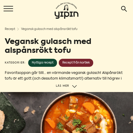
Recept
Vegansk gulasch med alspånsrökt tofu
Vegansk gulasch med
alspånsrökt tofu
Nyttiga recept
Recept från kortlek
KATEGORIER:
Favoritsoppan går tilll… en värmande vegansk gulasch! Alspånsrökt
tofu är ett gott (och dessutom klimatsmart!) alternativ till högrev i
den klassiska gulaschen. I detta recept tillför vår rökta tofu både krisp
LÄS MER
och rökig umami-smak. Det betyder alltså att vegansk gulasch är
utmärkt till alla kyliga #tofutorsdagar framöver.