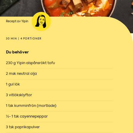
Recept av Yipin
30 MIN
|
4 PORTIONER
Du behöver
230 g Yipin alspånsrökt tofu
2 msk neutral olja
1 gul lök
3 vitlöksklyftor
1 tsk kumminfrön (mortlade)
½- 1 tsk cayennepeppar
3 tsk paprikapulver