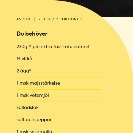
45 MIN
|
2-3 ST / 2 PORTIONER
Du behöver
230g Yipin extra fast tofu naturell
½ vitkål
2 ägg*
1 msk majsstärkelse
1 msk vetemjöl
salladslök
salt och peppar
1 msk sesamolja