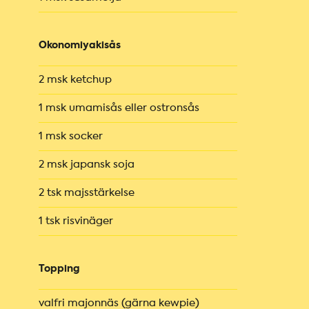
Okonomiyakisås
2 msk ketchup
1 msk umamisås eller ostronsås
1 msk socker
2 msk japansk soja
2 tsk majsstärkelse
1 tsk risvinäger
Topping
valfri majonnäs (gärna kewpie)