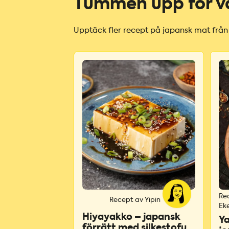
Tummen upp för v
Upptäck fler recept på japansk mat från
Rec
Recept av Yipin
Ek
Hiyayakko – japansk
Ya
förrätt med silkestofu