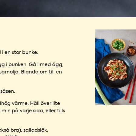
 i en stor bunke.
gg i bunken. Gå i med ägg,
samolja. Blanda om till en
isåsen.
ög värme. Häll över lite
in på varje sida, eller tills
så bra), salladslök,