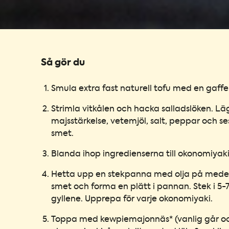
Så gör du
Smula extra fast naturell tofu med en gaffel
Strimla vitkålen och hacka salladslöken. Lä
majsstärkelse, vetemjöl, salt, peppar och se
smet.
Blanda ihop ingredienserna till okonomiyak
Hetta upp en stekpanna med olja på medelh
smet och forma en plätt i pannan. Stek i 5-7 m
gyllene. Upprepa för varje okonomiyaki.
Toppa med kewpiemajonnäs* (vanlig går ock