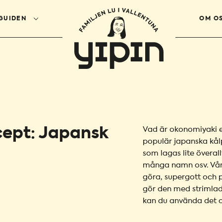
GUIDEN
OM O
cept: Japansk
Vad är okonomiyaki e
populär japanska kål
som lagas lite överal
många namn osv. Vårt
göra, supergott och p
gör den med strimlad
kan du använda det oc