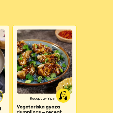
?
Recept av Yipin
Vegetariska gyoza
)
dumplings – recept