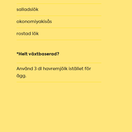
salladslök
okonomiyakisås
rostad lök
*Helt växtbaserad?
Använd 3 dl havremjölk istället för
ägg.