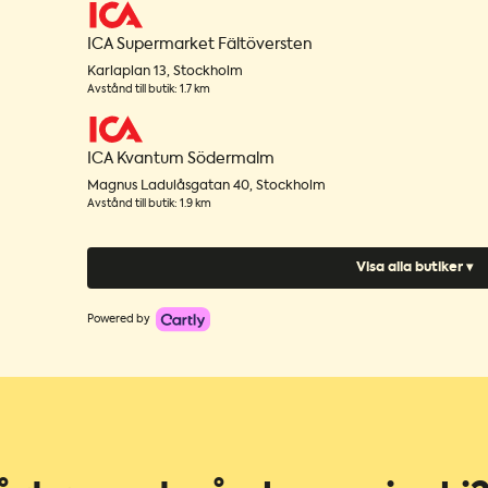
ICA Supermarket Fältöversten
Karlaplan 13
,
Stockholm
Avstånd till butik
:
1.7 km
ICA Kvantum Södermalm
Magnus Ladulåsgatan 40
,
Stockholm
Avstånd till butik
:
1.9 km
Visa alla butiker ▾
Powered by