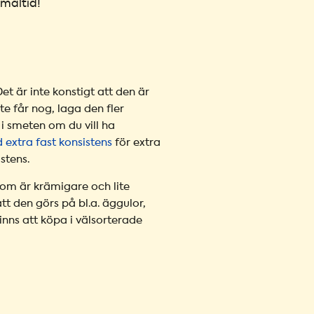
 måltid!
t är inte konstigt att den är
e får nog, laga den fler
i smeten om du vill ha
 extra fast konsistens
för extra
stens.
om är krämigare och lite
t den görs på bl.a. äggulor,
inns att köpa i välsorterade