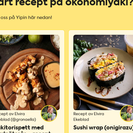
årt recept på okonomiyaki
 oss på Yipin här nedan!
ept av Elvira
Recept av Elvira
eblad (@gronaella)
Ekeblad
kitorispett med
Sushi wrap (onigirazu