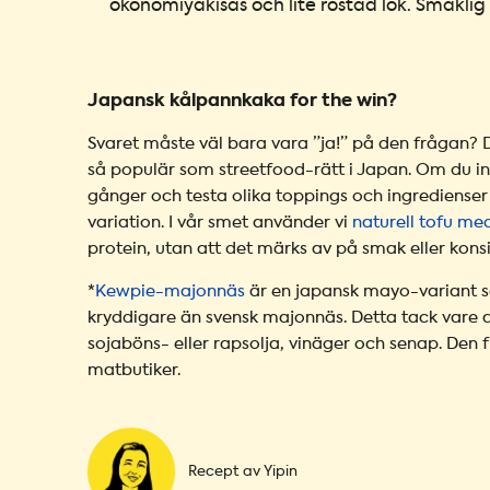
okonomiyakisås och lite rostad lök. Smaklig
Japansk kålpannkaka for the win?
Svaret måste väl bara vara ”ja!” på den frågan? De
så populär som streetfood-rätt i Japan. Om du int
gånger och testa olika toppings och ingredienser 
variation. I vår smet använder vi
naturell tofu med
protein, utan att det märks av på smak eller konsi
*
Kewpie-majonnäs
är en japansk mayo-variant s
kryddigare än svensk majonnäs. Detta tack vare at
sojaböns- eller rapsolja, vinäger och senap. Den f
matbutiker.
Recept av Yipin