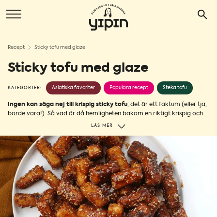
Recept
Sticky tofu med glaze
Sticky tofu med glaze
Asiatiska favoriter
Populära recept
Steka tofu
KATEGORIER:
Ingen kan säga nej till krispig sticky tofu
, det är ett faktum (eller tja,
borde vara!). Så vad är då hemligheten bakom en riktigt krispig och
smakrik tofu? Jo, att panera tofun med maizena / majsstärkelse och
LÄS MER
blanda den med en sagolik sås med smak av soja, vitlök och tomat.
Otroligt gott kan vi lova.