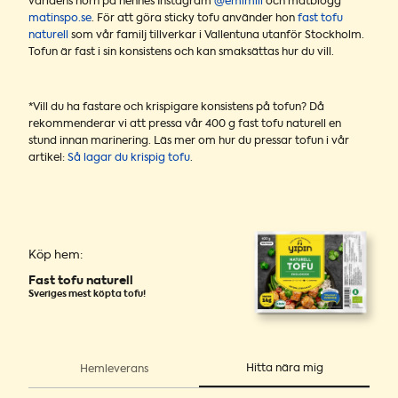
världens hörn på hennes Instagram
@emimiil
och matblogg
matinspo.se
. För att göra sticky tofu använder hon
fast tofu
naturell
som vår familj tillverkar i Vallentuna utanför Stockholm.
Tofun är fast i sin konsistens och kan smaksättas hur du vill.
*Vill du ha fastare och krispigare konsistens på tofun? Då
rekommenderar vi att pressa vår 400 g fast tofu naturell en
stund innan marinering. Läs mer om hur du pressar tofun i vår
artikel:
Så lagar du krispig tofu
.
Köp hem:
Fast tofu naturell
Sveriges mest köpta tofu!
Hitta nära mig
Hemleverans