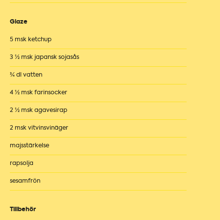
Glaze
5 msk ketchup
3 ½ msk japansk sojasås
¾ dl vatten
4 ½ msk farinsocker
2 ½ msk agavesirap
2 msk vitvinsvinäger
majsstärkelse
rapsolja
sesamfrön
Tillbehör