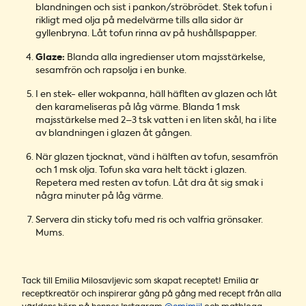
blandningen och sist i pankon/ströbrödet. Stek tofun i
rikligt med olja på medelvärme tills alla sidor är
gyllenbryna. Låt tofun rinna av på hushållspapper.
Glaze:
Blanda alla ingredienser utom majsstärkelse,
sesamfrön och rapsolja i en bunke.
I en stek- eller wokpanna, häll häflten av glazen och låt
den karameliseras på låg värme. Blanda 1 msk
majsstärkelse med 2–3 tsk vatten i en liten skål, ha i lite
av blandningen i glazen åt gången.
När glazen tjocknat, vänd i hälften av tofun, sesamfrön
och 1 msk olja. Tofun ska vara helt täckt i glazen.
Repetera med resten av tofun. Låt dra åt sig smak i
några minuter på låg värme.
Servera din sticky tofu med ris och valfria grönsaker.
Mums.
Tack till Emilia Milosavljevic som skapat receptet! Emilia är
receptkreatör och inspirerar gång på gång med recept från alla