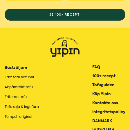
SE 100+ RECEPT!
FAQ
Bästsäljare
100+ recept
Fast tofu naturell
Tofuguiden
Alspånsrökt tofu
Köp Yipin
Friterad tofu
Kontakta oss
Tofu soja & ingefära
Integritetspolicy
Tempeh original
DANMARK