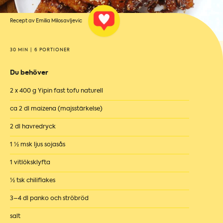
Recept av Emilia Milosavljevic
30 MIN
|
6 PORTIONER
Du behöver
2 x 400 g Yipin fast tofu naturell
ca 2 dl maizena (majsstärkelse)
2 dl havredryck
1 ½ msk ljus sojasås
1 vitlöksklyfta
½ tsk chiliflakes
3–4 dl panko och ströbröd
salt