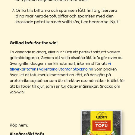
och pensla varje sida med umamisås.
Grilla tills biffarna och sparrisen fått fin färg. Servera
dina marinerade tofubiffar och sparrisen med den
krossade potatisen och valfri sås, t ex bearnaise. Njut!
Grillad tofu for the win!
En vinnande middag, eller hur? Och ett perfekt sätt att variera
grillmiddagarna. Genom att välja alspånsrökt tofu gör även du
även grillmiddagen mer klimatsmart, inte minst för att
vi
tillverkar tofun i Vallentuna utanför Stockholm
! Som pricken
över i:et är tofu mer klimatsmart än kött, då den görs på
proteinrika sojabönor som äts direkt av oss människor istället för
att bli foder till djur, som i sin tur äts av människan. Snacka om
win-win!
Köp hem:
Alspånsrökt tofu