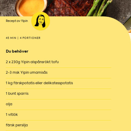
Recept av Yipin
45 MIN
|
4 PORTIONER
Du behöver
2 x 230g Yipin alspånsrökt tofu
2-3 msk Yipin umamisås
1 kg färskpotatis eller delikatesspotatis
1 bunt sparris
olja
1 vitlök
färsk persilja