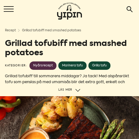
Recept
Grillad tofubiff med smashed potatoes
Grillad tofubiff med smashed
potatoes
Nyårsrecept
Marinera tofu
Grilla tofu
KATEGORIER:
Grillad tofubiff till sommarens middagar? Ja tack! Med alspånsrökt
tofu som penslas på med umamisås blir det extra gott, enkelt och
biffliknande. Servera med smashed potatoes, grillad sparris och valfri
LÄS MER
sås, till exempel srirachamayo om du gillar sting, eller bearnaisesås om
du vill köra klassiskt. Njut!