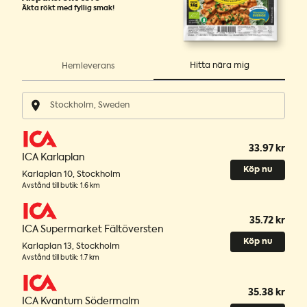
Äkta rökt med fyllig smak!
Hitta nära mig
Hemleverans
33.97 kr
ICA Karlaplan
Köp nu
Karlaplan 10
,
Stockholm
Avstånd till butik
:
1.6 km
35.72 kr
ICA Supermarket Fältöversten
Köp nu
Karlaplan 13
,
Stockholm
Avstånd till butik
:
1.7 km
35.38 kr
ICA Kvantum Södermalm