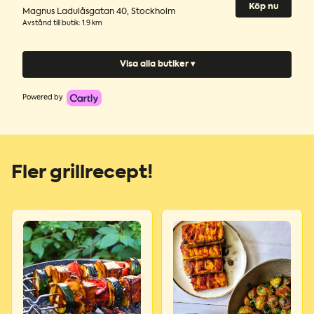
Köp nu
Magnus Ladulåsgatan 40
,
Stockholm
Avstånd till butik
:
1.9 km
Visa alla butiker ▾
Powered by
Fler grillrecept!