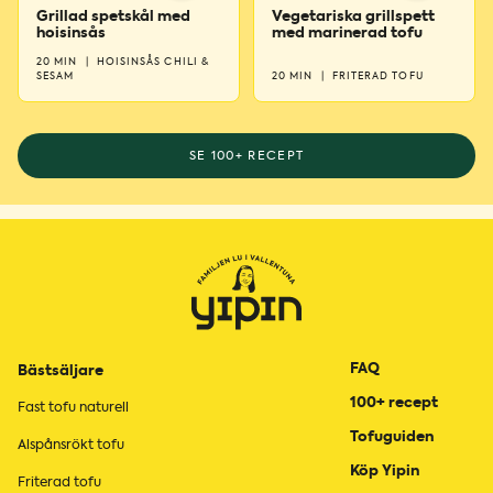
Grillad spetskål med
Vegetariska grillspett
hoisinsås
med marinerad tofu
20 MIN
|
HOISINSÅS CHILI &
SESAM
20 MIN
|
FRITERAD TOFU
SE 100+ RECEPT
FAQ
Bästsäljare
100+ recept
Fast tofu naturell
Tofuguiden
Alspånsrökt tofu
Köp Yipin
Friterad tofu