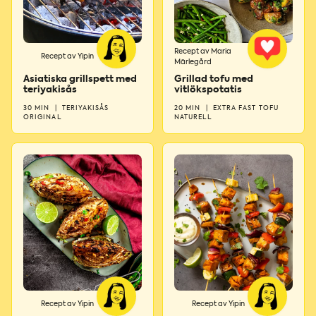
Recept av Maria
Recept av Yipin
Märlegård
Asiatiska grillspett med
Grillad tofu med
teriyakisås
vitlökspotatis
30 MIN
|
TERIYAKISÅS
20 MIN
|
EXTRA FAST TOFU
ORIGINAL
NATURELL
Recept av Yipin
Recept av Yipin