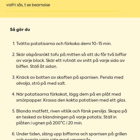
valfri sås, t ex bearnaise
Så gör du
Tvätta potatisarna och förkoka demi 10-15 min.
Skär alspånsrökt tofu på mitten så att du får två biffar
av varje block. Skär ett rutnät av snitt på varje sida av
biffen. Ställ åt sidan.
Knäck av botten av skaften på sparrisen. Pensla med
olivolja, strö på med salt.
När potatisarna förkokat, lägg dem på en plåt med
smörpapper. Krossa den kokta potatisen med ett glas.
Blanda matfett, riven vitlök och färsk persilja. Skopa på
en tesked av blandningen på varje potatis. Ställ in
plåten i ugnen på 200°C i 20 min.
Under tiden, släng upp biffarna och sparrisen på grillen