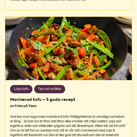
Laga tofu
Tips och artiklar
Marinerad tofu – 5 goda recept
av Frida på Yipin
Vad kan man laga med marinerad tofu? Möjligheterna är oändliga och listan
är lång… 😋 Som tur är finns det flera olika smaker att välja mellan; soja och
ingefära, örter och vitlök eller sjögräs och dill, till exempel. Vilken blir din favorit?
Om du är ett fan av asiatisk mat, då är vår tofu marinerad med soja &
ingefära ett klockrent val. Den är lika god att äta kall som den är enkel att