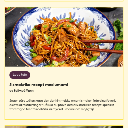
Laga tofu
5 smakrika recept med umami
av Sally på Yipin
Sugen på att återskapa den där himmelska umamismaken från dina favorit
asiatiska restauranger? Då ska du prova dessa 5 smakrika recept, speciellt
framtagna för att innehålla så mycket umami som möjligt 🤤