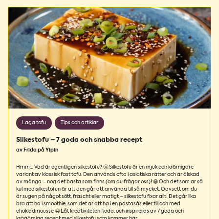
Laga tofu
Tips och artiklar
Silkestofu – 7 goda och snabba recept
av Frida på Yipin
Hmm… Vad är egentligen silkestofu? 🤔 Silkestofu är en mjuk och krämigare
variant av klassisk fast tofu. Den används ofta i asiatiska rätter och är älskad
av många – nog det bästa som finns (om du frågar oss)! 😁 Och det som är så
kul med silkestofun är att den går att använda till så mycket. Oavsett om du
är sugen på något sött, fräscht eller matigt – silkestofu fixar allt! Det går lika
bra att ha i smoothie, som det är att ha i en pastasås eller till och med
chokladmousse 🤤 Låt kreativiteten flöda, och inspireras av 7 goda och
krääämiga recept med silkestofu som kommer här.