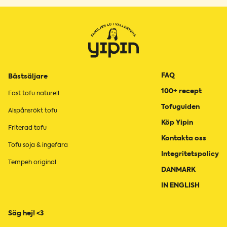
FAQ
Bästsäljare
100+ recept
Fast tofu naturell
Tofuguiden
Alspånsrökt tofu
Köp Yipin
Friterad tofu
Kontakta oss
Tofu soja & ingefära
Integritetspolicy
Tempeh original
DANMARK
IN ENGLISH
Säg hej! <3