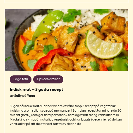
Laga tofu
Tips och artiklar
Indisk mat – 3 goda recept
av Sally på Yipin
Sugen på indisk mat? Här har vi samlat våra topp 3 recept på vegetarisk
indisk mat som stillar suget på momangen! Samtliga recept tar mindre än 30
min att göra (!) och ger flera portioner – hemlagat har aldrig varit lättare 😋
Mycket indisk mat är naturligt vegetarisk och har lagats i decennier, så du kan
vara säker på att du äter det bästa av det bästa.