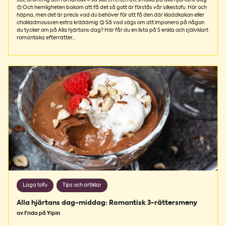
😍 Och hemligheten bakom att få det så gott är förstås vår silkestofu. Hör och
häpna, men det är precis vad du behöver för att få den där kladdkakan eller
chokladmoussen extra krääämig 😋 Så vad sägs om att imponera på någon
du tycker om på Alla hjärtans dag? Här får du en lista på 5 enkla och självklart
romantiska efterrätter…
Laga tofu
Tips och artiklar
Alla hjärtans dag-middag: Romantisk 3-rättersmeny
av Frida på Yipin