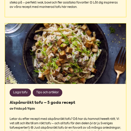
steka på – perfekt i wok, bowl och fler asiatiska favoriter 😍 Låt dig inspireras
av våra recept med marinerad tofu här nedan.
Laga tofu
Tips och artiklar
Alspånsrökt tofu – 5 goda recept
av Frida på Yipin
Letar du efter recept med alspånsrökt tofu? Då har du hamnat heeelt rätt. Vi
vet allt och lite till om rökt tofu – och all tofu för den delen (vi är ju Sveriges
tofuexperter!) 🤓 Just alspånsrökt tofu är en favorit av så många anledningar;