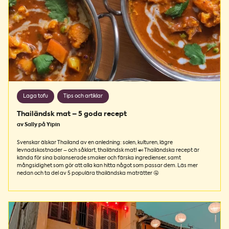
Laga tofu
Tips och artiklar
Thailändsk mat – 5 goda recept
av Sally på Yipin
Svenskar älskar Thailand av en anledning: solen, kulturen, lägre
levnadskostnader – och såklart, thailändsk mat! 🍛 Thailändska recept är
kända för sina balanserade smaker och färska ingredienser, samt
mångsidighet som gör att alla kan hitta något som passar dem. Läs mer
nedan och ta del av 5 populära thailändska maträtter 🤤