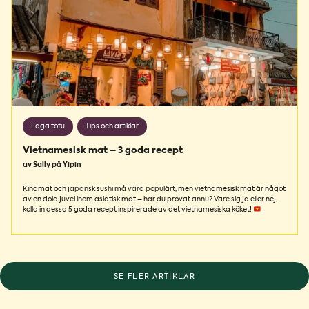
Laga tofu
Tips och artiklar
Vietnamesisk mat – 3 goda recept
av Sally på Yipin
Kinamat och japansk sushi må vara populärt, men vietnamesisk mat är något
av en dold juvel inom asiatisk mat – har du provat ännu? Vare sig ja eller nej,
kolla in dessa 5 goda recept inspirerade av det vietnamesiska köket!
SE FLER ARTIKLAR