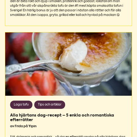
den är äkta rökt och djup i smaken, proteinrik och godast. Iallafall om man
utgår från att vår alspånsrökta tofu är den #1 mest köpta smaksatta tofun i
Sverige! En härlig bonus är ju att den passar i nästan alla rätter och för alla
smaklökar. Ät den i soppa, gryta, grillad eller kall och hyvlad på mackan 😋
Laga tofu
Tips och artiklar
Alla hjärtans dag-recept – 5 enkla och romantiska
efterrätter
av Frida på Yipin
Söt, drömmig och romantisk – så ska en efterrätt smaka på alla hjärtans dag