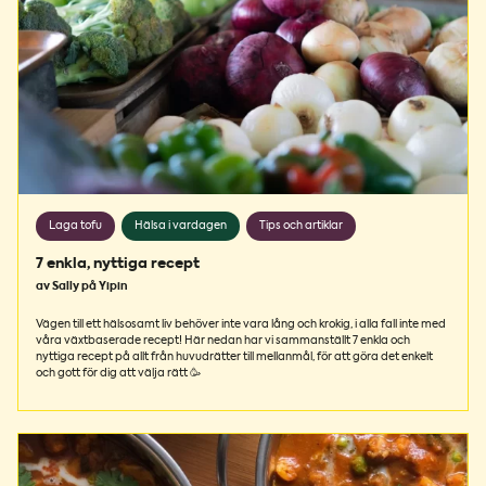
Laga tofu
Hälsa i vardagen
Tips och artiklar
7 enkla, nyttiga recept
av Sally på Yipin
Vägen till ett hälsosamt liv behöver inte vara lång och krokig, i alla fall inte med
våra växtbaserade recept! Här nedan har vi sammanställt 7 enkla och
nyttiga recept på allt från huvudrätter till mellanmål, för att göra det enkelt
och gott för dig att välja rätt 🥳