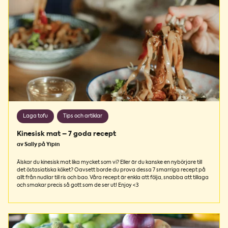
Laga tofu
Tips och artiklar
Kinesisk mat – 7 goda recept
av Sally på Yipin
Älskar du kinesisk mat lika mycket som vi? Eller är du kanske en nybörjare till
det östasiatiska köket? Oavsett borde du prova dessa 7 smarriga recept på
allt från nudlar till ris och bao. Våra recept är enkla att följa, snabba att tillaga
och smakar precis så gott som de ser ut! Enjoy <3