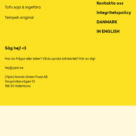
Kontakta oss
Tofu soja & ingefära
Integritetspolicy
Tempeh original
DANMARK
IN ENGLISH
Säg hej! <3
Har du frågor eller idéer? Vill du sprida tofukärlek? Hör av dig!
hej@yipin.se
(Yipin) Nordic Green Food AB
Vargmötesvägen 13
186 30 Vallentuna