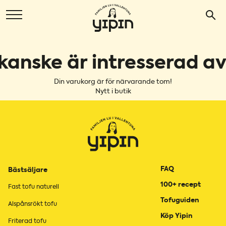
kanske är intresserad av
Din varukorg är för närvarande tom!
Nytt i butik
FAQ
Bästsäljare
100+ recept
Fast tofu naturell
Tofuguiden
Alspånsrökt tofu
Köp Yipin
Friterad tofu